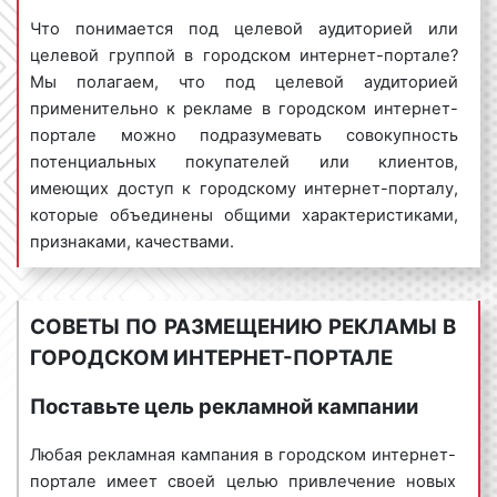
баннерная реклама в городском интернет-
Что понимается под целевой аудиторией или
портале
– это рекламное объявление,
целевой группой в городском интернет-портале?
основанное на визуальном изображении в
Мы полагаем, что под целевой аудиторией
виде картинки, рисунка или иного
применительно к рекламе в городском интернет-
изображения товара или услуги. При этом
портале можно подразумевать совокупность
баннерная реклама может быть дополнена
потенциальных покупателей или клиентов,
текстовым содержанием с гиперссылкой на
имеющих доступ к городскому интернет-порталу,
соответствующий сайт или страницу сайта.
которые объединены общими характеристиками,
Баннерная реклама по способу демонстрации
признаками, качествами.
баннеров может быть в виде:
статичного
баннера
(неподвижная картинка),
Целевая аудитория в городском интернет-портале
динамического баннера
(анимированное
может делиться на группы по различным
СОВЕТЫ ПО РАЗМЕЩЕНИЮ РЕКЛАМЫ В
изображение в формате gif или html5) и
признакам. Например, по полу выделяют: мужчин и
ГОРОДСКОМ ИНТЕРНЕТ-ПОРТАЛЕ
интерактивного баннера
(пользователь имеет
женщин, по возрасту: молодых людей, людей
возможность взаимодействовать с баннером).
среднего возраста и пожилых людей, по
Поставьте цель рекламной кампании
социальному положению: богатых, обеспеченных
Пример баннерной рекламы в городском
(средний класс) и малообеспеченных и т.д.
Любая рекламная кампания в городском интернет-
интернет-портале представлен на фото:
Деление целевой аудитории на группы очень важно
портале имеет своей целью привлечение новых