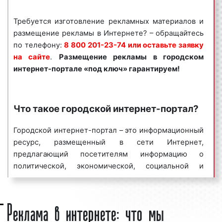
Для получения коммерческого предложения по
размещению рекламы в городском интернет-
Требуется изготовление рекламных материалов и
портале в Туапсе и Краснодарском крае
размещение рекламы в Интернете? – обращайтесь
необходимо обращаться по телефону:
8 800 201-
по телефону:
8 800 201-23-74 или оставьте заявку
23-74 или оставить заявку на сайте
.
Размещение
на сайте
.
Размещение рекламы в
городском
рекламы в
городском интернет-портале
«под
интернет-портале
«под ключ» гарантируем!
ключ» гарантируем!
Специалисты рекламного агентства «Фасад Медиа
Групп» помогут вам разместить рекламу в
Что такое городской интернет-портал?
городском интернет-портале. Нашим агентством
выполнено большое количество заказов. Многие
Городской интернет-портал – это информационный
наши клиенты используют Интернет-рекламу в
ресурс, размещенный в сети Интернет,
Туапсе и Краснодарском крае в качестве основной
предлагающий посетителям информацию о
площадки для размещения рекламы.
политической, экономической, социальной и
Востребованность данного вида рекламы
культурной жизни города. На страницах городских
объясняется тем, что аудитория городских
интернет-порталов размещаются:
Реклама в интернете: что мы
интернет-порталов насчитывает миллионы
новости города;
человек, настройка и запуск рекламной кампании
информация от администрации города;