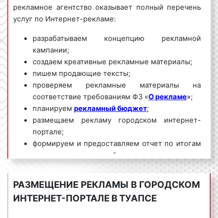
рекламное агентство оказывает полный перечень
услуг по Интернет-рекламе:
разрабатываем концепцию рекламной
кампании;
создаем креативные рекламные материалы;
пишем продающие тексты;
проверяем рекламные материалы на
соответствие требованиям ФЗ «
О рекламе
»
;
планируем
рекламный бюджет
;
размещаем рекламу городском интернет-
портале;
формируем и предоставляем отчет по итогам
проведения рекламной кампании.
Мы обладаем большим опытом и необходимыми
РАЗМЕЩЕНИЕ РЕКЛАМЫ В ГОРОДСКОМ
знаниями для проведения качественных и
ИНТЕРНЕТ-ПОРТАЛЕ В ТУАПСЕ
эффективных рекламных кампаний в городском
интернет-портале в Туапсе и Краснодарском крае.