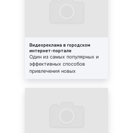
Виды (форматы) рекламы в городском
интернет-портале в Туапсе
Интернет или, как его еще называют «всемирная
паутина», представляет бизнесу широкие
Видеореклама в городском
возможности для рекламирования товаров и услуг.
интернет-портале
Один из самых популярных и
За последние годы разработано и адаптировано
эффективных способов
большое количество видов Интернет-рекламы,
привлечения новых
каждый из которых учитывает характеристики
подписчиков и клиентов.
целевой аудитории, вида товара или услуги,
Видеореклама дает
особенности площадки размещения рекламы,
представление о товаре или
способствует достижению разных целей
услуге, новинках, акциях,
рекламной кампании, а также отличается целым
будет более действенна в
рядом индивидуальных характеристик. Городской
Ленте
интернет-портал, как часть Интернета, также
предлагает своим пользователям возможность
размещения рекламных материалов самого