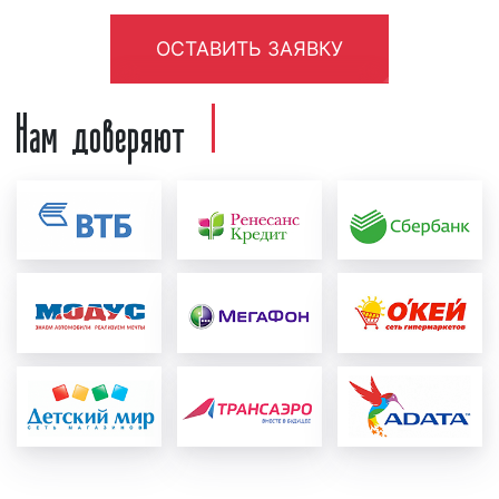
вида художественной конструкции, срочности
вам требуется изготовление художественной
основного средства информирования населения о
заказа, сезонности, а также наличия свободных
конструкции, т.к. от этого во многом зависит
ОСТАВИТЬ ЗАЯВКУ
месте нахождения магазина, торгового центра или
трудовых ресурсов.
формируемый рекламный бюджет. Здесь
офиса. В чем причина популярности арт-объектов
нужно оговориться, что срочность
Нам доверяют
среди представителей отечественного бизнеса?
Изготовление арт-объектов можно разделить на
изготовления рекламы должна быть
Ответ кроется в частоте контактов потенциальных
несколько этапов:
обусловлена объективной необходимостью, а
покупателей с рекламой.
не просто вашим желанием.
подготовительный
. На подготовительном
В городе люди сталкиваются с рекламными
И наконец, необходимо сформировать
этапе достигается договоренность об
конструкциями различных форматов. Частота
рекламный бюджет: определите, сколько
условиях и ценах изготовления арт-объектов,
контактов потенциальных клиентов с рекламой,
денег вы готовы вложить в изготовление
заключается договор, проводятся проектные
размещенной на арт-объектах, находится на очень
рекламных конструкций. Данный вопрос
работы, выставляется счет на оплату. Как
высоком уровне. По статистике, с данной
относится к числу особо важных. Вашего
правило, подготовительный этап занимает от
художественной конструкцией люди могут
рекламного бюджета должно хватить на
1 до 2 рабочих дней;
контактировать до нескольких тысяч раз в сутки.
запланированное количество рекламных
изготовление арт-объектов
. На этапе
конструкций. Очень часто в данном вопросе
изготовления арт-объектов специалисты
Высокая частота контактов является важным
рекламодатели допускают ошибку: либо
нашего рекламного агентства осуществляют
составляющим успеха любой рекламной кампании.
делают слишком маленький рекламный
изготовление художественной конструкции
Устанавливая арт-объекты и размещая на них
бюджет, либо наоборот, тратят деньги
по готовому прототипу. Этап изготовления
рекламу, рекламодатель обеспечивает массовый
попусту. После того, как вы получите ответы