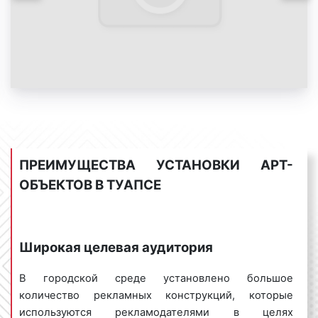
конструкции;
срочность выполнения заказа;
наименование организации, бренда
компании.
Предоставление указанной выше информации
является необходимым условием для получения
ценового предложения (прайса) по изготовлению
арт-объектов. После получения указанной
информации наши менеджеры смогут подготовить
ПРЕИМУЩЕСТВА УСТАНОВКИ АРТ-
коммерческое предложение с учетом ваших целей
ОБЪЕКТОВ В ТУАПСЕ
и задач.
Широкая целевая аудитория
Целевая аудитория арт-объектов в
Туапсе
В городской среде установлено большое
количество рекламных конструкций, которые
Для получения максимального эффекта от
используются рекламодателями в целях