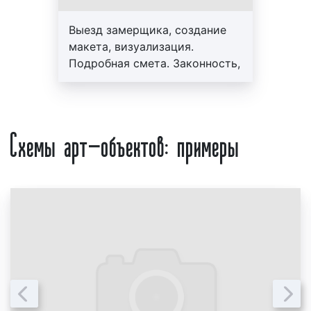
окупаются быстро, а высокая эффективность арт-
объектов способствует увеличению потока
Выезд замерщика, создание
клиентов, повышению процента продаж,
макета, визуализация.
увеличение узнаваемости бренда или места
Подробная смета. Законность,
нахождения того или иного объекта
профессионализм, гарантия до
инфраструктуры или города, поселка, села.
3-х лет. Персональный
менеджер, большой опыт
Планируя изготовление арт-объектов, компании и
Схемы арт-объектов: примеры
работы, скидки от 10%
физические лица, зачастую, во главу угла ставят
именно финансовый аспект. Поэтому стоимость
изготовления рекламы в Туапсе является важным
вопросом. Для получения коммерческого
предложения об условиях и ценах изготовления
арт-объектов в Туапсе необходимо предоставить
следующую информацию:
дизайн-макет (при наличии);
вид художественной конструкции;
качество материалов арт-объектов;
место доставки и установки художественной