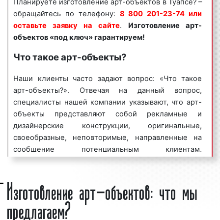
Планируете изготовление арт-объектов в Туапсе? –
конструкций объясняется целым рядом факторов:
обращайтесь по телефону:
8 800 201-23-74 или
оставьте заявку на сайте
.
Изготовление арт-
хорошая заметность;
объектов «под ключ» гарантируем!
массовый охват аудитории;
разнообразие форм и характеристик;
Что такое арт-объекты?
непрерывное воздействие на целевую
аудиторию;
Наши клиенты часто задают вопрос: «Что такое
низкие цены и регулярные скидки.
арт-объекты?». Отвечая на данный вопрос,
специалисты нашей компании указывают, что арт-
Арт-объекты являются эффективным средством
объекты представляют собой рекламные и
для привлечения внимания целевой аудитории к
дизайнерские конструкции, оригинальные,
инфраструктурным объектам. Многие клиенты
своеобразные, неповторимые, направленные на
нашего рекламного агентства заказывают
сообщение потенциальным клиентам,
изготовление арт-объектов на постоянной основе,
покупателям, посетителям, а также иные
добиваясь при этом высоких результатов в
физическим и юридическим лицам информации, в
Изготовление арт-объектов: что мы
продвижении бренда компании, информировании
том числе и рекламной, имеющую
населения о проводимом концерте, выставке
предлагаем?
художественную, философскую ценность. Арт-
фестивале.
объекты представляют собой материальную вещь,