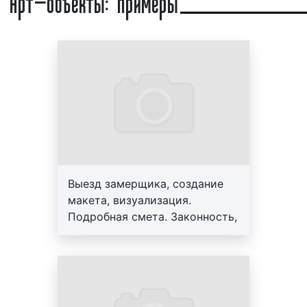
Арт-объекты. Пример 5
Какие бывают виды арт-объектов?
Существует большое количество арт-объектов.
Все арт-объекты могут быть объединены в
различные группы по различным основаниям. Так,
арт-объекты отличаются друг от друга:
формой, размерами, материалом
изготовления;
стоимостью, временем изготовления,
Выезд замерщика, создание
сложностью воплощения;
макета, визуализация.
видом искусства, цветом, дизайном, текстуре
Подробная смета. Законность,
и др.
профессионализм, гарантия до
3-х лет. Персональный
Как видим, арт-объекты бывают самых различных
менеджер, большой опыт
видов. Перечислить виды арт-объектов бывает
работы, скидки от 10%
достаточно сложно, поскольку каждый новый арт-
объект представляет собой уникальную,