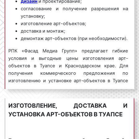
дизайн
и проектирование;
согласование и получение разрешения на
установку;
изготовление арт-объектов;
доставка и монтаж;
демонтаж арт-объектов (при необходимости).
РПК «Фасад Медиа Групп» предлагает гибкие
условия и выгодные цены изготовления арт-
объектов в Туапсе и Краснодарском крае. Для
получения коммерческого предложения по
изготовлению и установке арт-объектов в Туапсе
обращайтесь по телефону:
8 800 201-23-74
или оставьте заявку на сайте
.
Изготовление арт-
объектов «под ключ» гарантируем!
ИЗГОТОВЛЕНИЕ, ДОСТАВКА И
УСТАНОВКА АРТ-ОБЪЕКТОВ В ТУАПСЕ
Арт-объекты пользуются
большим спросом
как
среди физических лиц, так и среди компаний,
организаций, в том числе, государственных.
Востребованность данного вида художественных