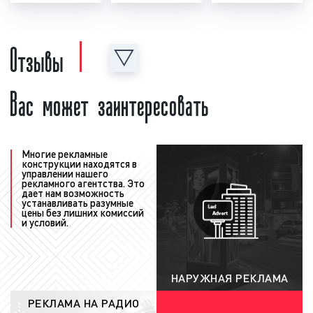
график выхода рекламы в эфире
радиостанции, который называется
Отзывы
"медиаплан". В медиаплане отображается
важная информация, а именно: период
размещения рекламного ролика в эфире
Вас может заинтересовать
радиостанции, точное время выхода рекламы,
количество выходов рекламы в день, общее
количество выходов рекламы за период, доля
прайма, стоимость рекламной кампании на
Многие рекламные
радио. Также в медиаплане может
конструкции находятся в
управлении нашего
содержаться иная информация, важная с
рекламного агентства. Это
дает нам возможность
точки зрения размещения рекламы на радио;
устанавливать разумные
согласование медиаплана с
цены без лишних комиссий
и условий.
рекламодателем
: после того, как график
рекламы (медиаплан) сформирован, наши
менеджеры согласуют его с заказчиком.
НАРУЖНАЯ РЕКЛАМА
При необходимости в медиаплан
вносятся корректировки с учетом
РЕКЛАМА НА РАДИО
замечаний, сделанных заказчиком.