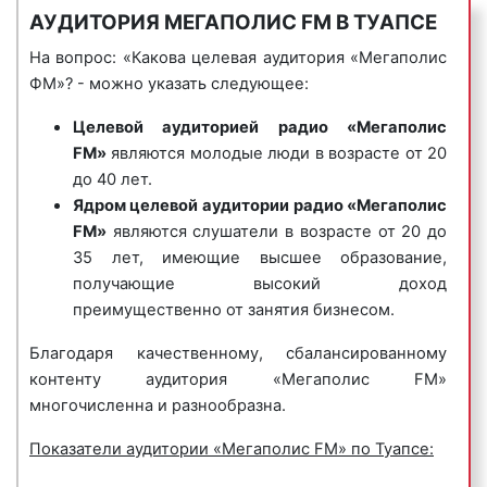
Deep Electro.
АУДИТОРИЯ МЕГАПОЛИС FM В ТУАПСЕ
«Мегаполис FM»:
В эфир также выходят программы о ночной жизни
На вопрос: «Какова целевая аудитория «Мегаполис
столицы, развлекательные и информационно-
ФМ»? - можно указать следующее:
аналитические шоу. Радио «Мегаполис» является
Целевой аудиторией
радио «Мегаполис
отличной площадкой для продвижения
6) корпоративные гимны
– радиоролики,
FM»
являются молодые люди в возрасте от 20
отечественных талантливых ди-джеев. «Мегаполис
представляющие собой песни, иногда до
до 40 лет.
FM» очень популярно среди рекламодателей в
нескольких минут длиной, состоящие из
Ядром целевой аудитории
радио «Мегаполис
Туапсе и Краснодарском крае. Многие
нескольких куплетов, прославляющие компанию,
FM»
являются слушатели в возрасте от 20 до
рекламодатели на постоянной оснвое размещают
ее бренд, товары, коллектив и т.д. Предназначены
35 лет, имеющие высшее образование,
рекламные ролики именно на частотах «Мегаполис
для формирования положительного впечатления у
получающие высокий доход
FM».
потенциальных клиентов и покупателей.
преимущественно от занятия бизнесом.
Пример корпоративного гимна на радио
Благодаря качественному, сбалансированному
«Мегаполис FM»:
контенту аудитория «Мегаполис FM»
многочисленна и разнообразна.
Показатели аудитории «Мегаполис FM» по Туапсе: