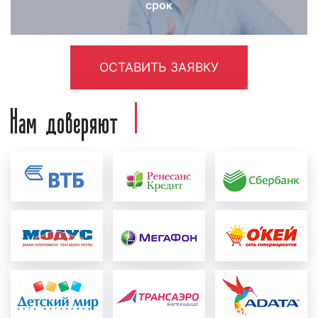
срок
быть предоставлен как рекламодателем, так
и создан в нашей звукозаписывающей студии.
Для создания рекламного ролика нашими
специалистами рекламодатель должен
ОСТАВИТЬ ЗАЯВКУ
предоставить следующую информацию:
концепцию рекламы, примерный текст,
Нам доверяют
условия акции, контакты и адреса. Также
рекламодатель может предоставить иную
информацию, важную с его точки зрения.
После создания рекламный ролик
проверяется на соответствие требованиям
ФЗ «
О рекламе
». Ролик проверяется как
юристами нашей компании, так и юристами
радиостанции. При необходимости в
рекламный материал вносятся
соответствующие корректировки и
исправления с учетом сделанных замечаний;
формирование медиаплана:
после создания и
проверки рекламного ролика формируется