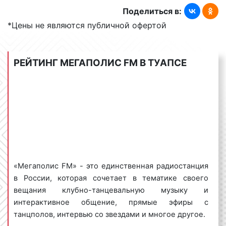
Поделиться в:
Bass, Chill Out, Deep Electro. В эфир также выходят
программы о ночной жизни столицы,
*Цены не являются публичной офертой
развлекательные и информационно-аналитические
шоу. Радио «Мегаполис» является отличной
площадкой для продвижения отечественных
РЕЙТИНГ МЕГАПОЛИС FM В ТУАПСЕ
талантливых ди-джеев. «Мегаполис FM» очень
популярно среди рекламодателей в Туапсе и
Краснодарском крае. Многие рекламодатели на
постоянной оснвое размещают рекламные ролики
именно на частотах «Мегаполис FM».
Виды рекламных роликов на радио
«Мегаполис FM» - это единственная радиостанция
Мегаполис ФМ в Туапсе
в России, которая сочетает в тематике своего
вещания клубно-танцевальную музыку и
Рекламные ролики на радио «Мегаполис FM» в
интерактивное общение, прямые эфиры с
Туапсе бывают следующих видов:
танцполов, интервью со звездами и многое другое.