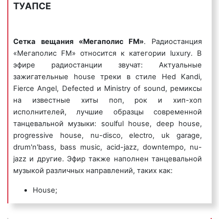
ТУАПСЕ
которых название фирмы или ее бренд
исполняется нараспев. Одним из самых известных
музыкальных логотипов является музыкальный
логотип компании Данон, который звучит так:
Сетка вещания «Мегаполис FM»
. Радиостанция
«Ммм, Данон».
«Мегаполис FM» относится к категории luxury. В
эфире радиостанции звучат: Актуальные
Пример музыкального логотипа на радио
зажигательные house треки в стиле Hed Kandi,
«Мегаполис FM»:
Fierce Angel, Defected и Ministry of sound, ремиксы
на известные хиты поп, рок и хип-хоп
исполнителей, лучшие образцы современной
танцевальной музыки: soulful house, deep house,
progressive house, nu-disco, electro, uk garage,
5) джинглы
– короткие, как правило 20 сек.,
drum'n'bass, bass music, acid-jazz, downtempo, nu-
песенки, в которых сообщается потенциальному
jazz и другие. Эфир также наполнен танцевальной
клиенту либо о самой компании, либо о
музыкой различных направлений, таких как:
продаваемых ею товарах или оказываемых услугах.
Джинглы хорошо запоминаются и относятся к
House;
«прилипчивым песенкам».
Drum and Bass;
Chill Out;
Пример рекламного ролика джингл на радио