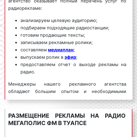
агентство оказывает полный перечень услуг по
радиорекламе:
анализируем целевую аудиторию;
подбираем подходящие радиостанции;
готовим продающие тексты;
записываем рекламные ролики;
составляем
медиаплан
;
выпускаем ролик в
эфир
;
предоставляем отчет о выходе рекламы на
радио.
Менеджеры нашего рекламного агентства
обладают большим опытом и необходимыми
знаниями для проведения качественных и
эффективных рекламных кампаний на Мегаполис
ФМ. Для получения коммерческого предложения
РАЗМЕЩЕНИЕ РЕКЛАМЫ НА РАДИО
по размещению рекламы на радио Мегаполис ФМ в
МЕГАПОЛИС ФМ В ТУАПСЕ
Туапсе и Краснодарском крае необходимо
обращаться по телефону:
8 800 201-23-74 или