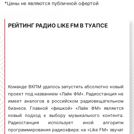
Sportify и iTunes Radio. Если говорить коротко, то
*Цены не являются публичной офертой
«Лайк ФМ» – это первое в России интерактивное
Интернет-радио.
РЕЙТИНГ РАДИО LIKE FM В ТУАПСЕ
Тематика вещания: музыкальная,
CH
R
(Contemporary hit radio (с англ. – «радио
современных хитов»), также current hits (с англ. —
«текущие хиты») или Top 40, — это формат
радиовещания, распространенный в мире, основу
музыкального наполнения которого составляют
наиболее популярные текущие хиты,
определяющиеся с помощью чартов). Контент
вещания «Like FM» – только музыка. Музыкальной
Команде ВКПМ удалось запустить абсолютно новый
основой радиоэфира являются современные
проект под названием «Лайк ФМ». Радиостанция не
зарубежные и отечественные саундтреки.
имеет аналогов в российском радиовещательном
бизнесе. Главной «фишкой» «Лайк ФМ» является
новый подход к выбору музыкального контента.
Радиостанция использует иной алгоритм
Виды рекламных роликов на радио Лайк
программирования радиоэфира: на «Like FM» звучат
ФМ в Туапсе