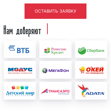
рекламный ролик. Рекламный ролик может
быть предоставлен как рекламодателем, так
ОСТАВИТЬ ЗАЯВКУ
и создан в нашей звукозаписывающей студии.
Для создания рекламного ролика нашими
Нам доверяют
специалистами рекламодатель должен
предоставить следующую информацию:
концепцию рекламы, примерный текст,
условия акции, контакты и адреса. Также
рекламодатель может предоставить иную
информацию, важную с его точки зрения.
После создания рекламный ролик
проверяется на соответствие требованиям
ФЗ «
О рекламе
». Ролик проверяется как
юристами нашей компании, так и юристами
радиостанции. При необходимости в
рекламный материал вносятся
соответствующие корректировки и
исправления с учетом сделанных замечаний;
формирование медиаплана:
после создания и