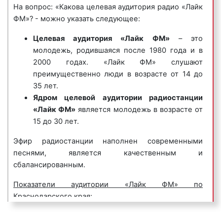
продаваемых ею товарах или оказываемых услугах.
На вопрос: «Какова целевая аудитория радио «Лайк
current hits (с англ. — «текущие хиты») или Top 40,
Джинглы хорошо запоминаются и относятся к
ФМ»? - можно указать следующее:
— это формат радиовещания, распространенный в
«прилипчивым песенкам».
мире, основу музыкального наполнения которого
Целевая аудитория «Лайк ФМ»
– это
составляют наиболее популярные текущие хиты,
Пример рекламного ролика джингл на радио «Лайк
молодежь, родившаяся после 1980 года и в
определяющиеся с помощью чартов).
ФМ»:
2000 годах. «Лайк ФМ» слушают
преимущественно люди в возрасте от 14 до
35 лет.
Ядром целевой аудитории радиостанции
«Лайк ФМ»
является молодежь в возрасте от
6) корпоративные гимны
– радиоролики,
15 до 30 лет.
представляющие собой песни, иногда до
нескольких минут длиной, состоящие из
Эфир радиостанции наполнен современными
нескольких куплетов, прославляющие компанию,
песнями, является качественным и
ее бренд, товары, коллектив и т.д. Предназначены
сбалансированным.
для формирования положительного впечатления у
Показатели аудитории «Лайк ФМ» по
потенциальных клиентов и покупателей.
Краснодарского края:
Пример корпоративного гимна на радио «Лайк
Потенциальная аудитория «Лайк ФМ» в
ФМ»: