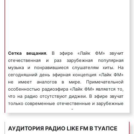
4) музыкальные логотипы
– это радиоролики, в
которых название фирмы или ее бренд
исполняется нараспев. Одним из самых известных
музыкальных логотипов является музыкальный
Сетка вещания
. В эфире «Лайк ФМ» звучит
логотип компании Данон, который звучит так:
отечественная и раз зарубежная популярная
«Ммм, Данон».
музыка и понравившиеся слушателям хиты. На
Пример музыкального логотипа на радио «Лайк
сегодняшний день эфирная концепция «Лайк ФМ»
ФМ»:
не имеет аналогов в мире. Примечательной
особенностью радиоэфира «Лайк ФМ» является то,
что на радио отсутствуют диджеи. В эфире звучат
только современные отечественные и зарубежные
композиции, которые действительно нравятся
5) джинглы
– короткие, как правило 20 сек.,
целевой аудитории радиостанции. Тематика
песенки, в которых сообщается потенциальному
вещания: музыкальная, CHR (Contemporary hit radio
АУДИТОРИЯ РАДИО LIKE FM В ТУАПСЕ
клиенту либо о самой компании, либо о
(с англ. – «радио современных хитов»), также