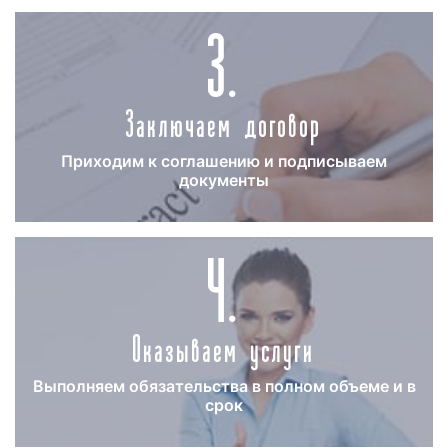
3.
Необходимо отметить, что реклама на радио «Лайк
ФМ» тем эффективнее, чем длительнее период
выхода рекламных роликов в эфире радиостанции.
Поэтому, если вы хотите, чтобы реклама дала
Заключаем договор
отдачу, а денежные средства, вложенные в
рекламу на радио, оправдались, размещайте
рекламу в течение месяца и более.
Приходим к соглашению и подписываем
документы
Как разместить рекламу на радио
4.
«Лайк ФМ»
в Туапсе
Зачастую, наши клиенты спрашивают, как
разместить рекламу на радио «Лайк ФМ» в Туапсе?
Процесс размещения рекламы на радио «Лайк ФМ»
Оказываем услуги
можно разделить на несколько этапов:
создание и проверка рекламного ролика:
Выполняем обязательства в полном объеме и в
срок
перед тем, как запустить рекламу на радио,
необходимо создать рекламный материал, т.е.