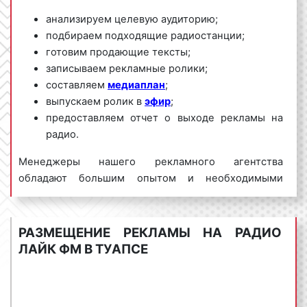
анализируем целевую аудиторию;
подбираем подходящие радиостанции;
готовим продающие тексты;
записываем рекламные ролики;
составляем
медиаплан
;
выпускаем ролик в
эфир
;
предоставляем отчет о выходе рекламы на
радио.
Менеджеры нашего рекламного агентства
обладают большим опытом и необходимыми
знаниями для проведения качественных и
эффективных рекламных кампаний на Лайк ФМ. Для
получения коммерческого предложения по
РАЗМЕЩЕНИЕ РЕКЛАМЫ НА РАДИО
размещению рекламы на радио Лайк ФМ в Туапсе и
ЛАЙК ФМ В ТУАПСЕ
Краснодарском крае необходимо обращаться по
телефону:
8 800 201-23-74 или оставить заявку на
сайте
.
Размещение рекламы на радио «под ключ»