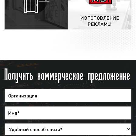
курьером;
выход рекламы на радио:
после
заключения договора и проведения
ИЗГОТОВЛЕНИЕ
РЕКЛАМЫ
оплаты, рекламный ролик направляется в
эфир радиостанции и загружается в
эфирную сетку. Изменить эфирную сетку
можно за 2 дня до начала размещения
рекламы. При необходимости заказчик
может дать распоряжения, чтобы
Получить коммерческое предложение
рекламный ролик был снят с эфира, но
денежные средства при этом заказчику
не возвращаются;
предоставление отчета
: после окончания
рекламной кампании заказчику
предоставляется отчет. Указанный отчет
предоставляется в виде
эфирной
справки
. Также в качестве
дополнительной отчетности мы можем
предоставить запись выхода рекламы.