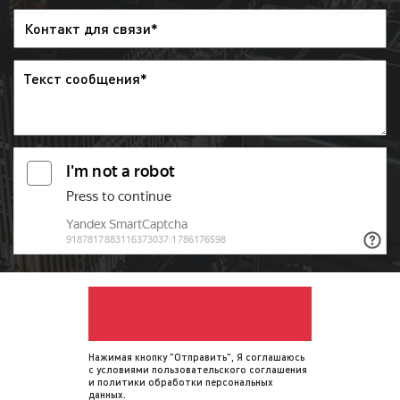
Обращаем внимание, что наша компания
не отслеживает выходы рекламы
заказчика на радио. Рекламодатель
может самостоятельно отслеживать
корректность выхода рекламы на радио с
помощью имеющегося графика
(медиаплана).
Итак, как видим, процесс размещения
рекламы на радио является довольно
простым. В среднем для размещения рекламы
необходимо 5-7 рабочих дней при условии, что
у заказчика нет рекламного ролика. В случае,
если рекламодатель предоставляет готовый
рекламный материал процесс размещения
рекламы на радио может занять от 3 до 5
рабочих дней.
Нажимая кнопку "Отправить", Я соглашаюсь
с
условиями пользовательского соглашения
и
политики обработки персональных
данных
.