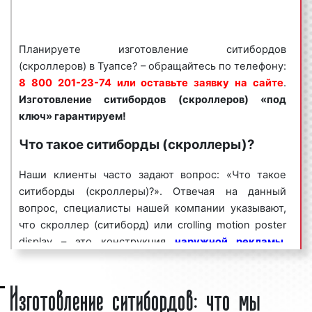
спросом
среди представителей бизнеса.
Востребованность данного вида рекламной
конструкции объясняется целым рядом факторов:
Планируете изготовление ситибордов
(скроллеров) в Туапсе? – обращайтесь по телефону:
хорошая заметность;
8 800 201-23-74 или оставьте заявку на сайте
.
массовый охват аудитории;
Изготовление ситибордов (скроллеров) «под
разнообразие форм и характеристик;
ключ» гарантируем!
непрерывное воздействие на целевую
аудиторию;
Что такое ситиборды (скроллеры)?
низкие цены и регулярные скидки.
Наши клиенты часто задают вопрос: «Что такое
Ситиборды (скроллеры) являются эффективным
ситиборды (скроллеры)?». Отвечая на данный
средством для рекламирования товаров и услуг с
вопрос, специалисты нашей компании указывают,
целью увеличения потока клиентов и повышения
что скроллер (ситиборд) или crolling motion poster
процента продаж. Многие клиенты нашего
display – это конструкция
наружной рекламы
,
рекламного агентства заказывают изготовление
представляющая собой световой короб,
ситибордов на постоянной основе, добиваясь при
Изготовление ситибордов: что мы
выполненный из алюминиевого профиля высокого
этом высоких результатов в продвижении бренда
качества, закрепленный на усиленный стальной
компании, информировании населения о
каркас, внутри короба размещается рекламное