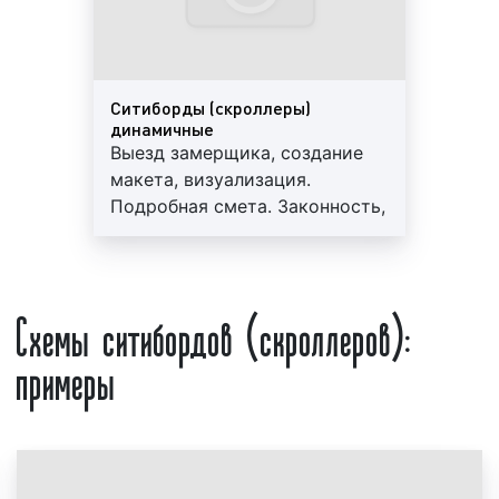
предоставить следующую информацию:
вид рекламной конструкции;
качество материалов ситибордов
Ситиборды (скроллеры)
(скроллеров);
динамичные
место доставки и установки рекламной
Выезд замерщика, создание
конструкции;
макета, визуализация.
срочность выполнения заказа;
Подробная смета. Законность,
наименование организации, бренда
профессионализм, гарантия до
компании.
3-х лет. Персональный
менеджер, большой опыт
Предоставление указанной выше информации
Схемы ситибордов (скроллеров):
работы, скидки от 10%
является необходимым условием для получения
ценового предложения (прайса) по изготовлению
примеры
ситибордов (скроллеров). После получения
указанной информации наши менеджеры смогут
подготовить коммерческое предложение с учетом
ваших целей и задач.