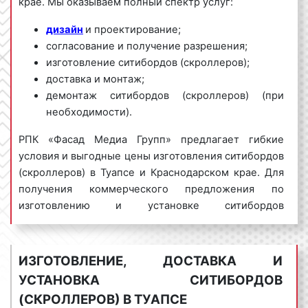
крае. Мы оказываем полный спектр услуг:
дизайн
и проектирование;
согласование и получение разрешения;
изготовление ситибордов (скроллеров);
доставка и монтаж;
демонтаж ситибордов (скроллеров) (при
необходимости).
РПК «Фасад Медиа Групп» предлагает гибкие
условия и выгодные цены изготовления ситибордов
(скроллеров) в Туапсе и Краснодарском крае. Для
получения коммерческого предложения по
изготовлению и установке ситибордов
(скроллеров) в Туапсе обращайтесь по телефону:
8
800 201-23-74 или оставьте заявку на
сайте
.
Изготовление ситибордов (скроллеров)
ИЗГОТОВЛЕНИЕ, ДОСТАВКА И
«под ключ» гарантируем!
УСТАНОВКА СИТИБОРДОВ
(СКРОЛЛЕРОВ) В ТУАПСЕ
Ситиборды (скроллеры) пользуются
большим