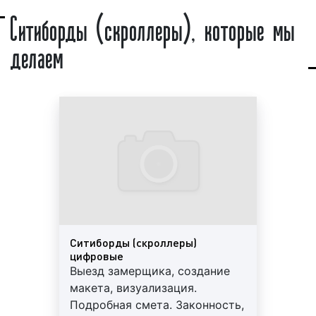
Ситиборды (скроллеры). Пример 4
Ситиборды (скроллеры), которые мы
делаем
Ситиборды (скроллеры). Пример 5
Какие бывают виды ситибордов
(скроллеров)?
Существует большое количество ситибордов
(скроллеров). Все ситиборды (скроллеры) могут
быть объединены в различные группы по
различным основаниям:
1) По форме:
Ситиборды (скроллеры)
круглые;
цифровые
квадратные.
Выезд замерщика, создание
макета, визуализация.
2) По освещенности:
Подробная смета. Законность,