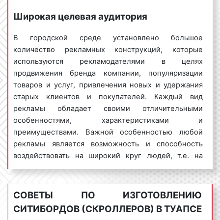
ориентирована реклама в Туапсе?». Отвечая на
данный вопрос, можно отметить, что реклама в
Широкая целевая аудитория
Туапсе ориентирована на людей с высоким и
В городской среде установлено большое
средним уровнем дохода. Рекламная информация
количество рекламных конструкций, которые
воздействует на людей среднего и старшего
используются рекламодателями в целях
возраста, имеющих высшее и среднее
продвижения бренда компании, популяризации
образование, высокий и средний заработок,
товаров и услуг, привлечения новых и удержания
собственников бизнеса, и работников по найму,
старых клиентов и покупателей. Каждый вид
любящих путешествие, отдых, ведущих активный
рекламы обладает своими отличительными
образ жизни, старающихся следовать моде в сфере
особенностями, характеристиками и
гаджетов и компьютерной техники.
преимуществами. Важной особенностью любой
рекламы является возможность и способность
воздействовать на широкий круг людей, т.е. на
Услуги по изготовлению ситибордов
большую целевую аудиторию. Вместе с тем, порой
(скроллеров) в Туапсе
сложно добиться того, чтобы реклама работала на
большую группу людей. Зачастую рекламное
СОВЕТЫ ПО ИЗГОТОВЛЕНИЮ
Компания "Фасад Медиа Групп" изготавливает
объявление воздействует только на
ситиборды (скроллеры) в Туапсе на
СИТИБОРДОВ (СКРОЛЛЕРОВ) В ТУАПСЕ
потенциальных заказчиков и клиентов, не
профессиональной основе. Мы оказываем