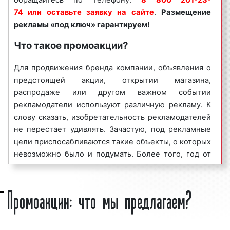
обращайтесь по телефону:
8 800 201-23-
представителей туапсинского бизнеса.
74 или оставьте заявку на сайте
.
Размещение
Востребованность данного вида рекламы
рекламы «под ключ» гарантируем!
объясняется целым рядом факторов:
Что такое промоакции?
формат рекламы;
высокая
частота контактов
;
Для продвижения бренда компании, объявления о
массовый
охват аудитории
;
предстоящей акции, открытии магазина,
низкие цены на организацию и проведение
распродаже или другом важном событии
акции;
рекламодатели используют различную рекламу. К
скидки от объема заказа и др.
слову сказать, изобретательность рекламодателей
не перестает удивлять. Зачастую, под рекламные
Как можно видеть, промоакции в Туапсе являются
цели приспосабливаются такие объекты, о которых
эффективным средством для популяризации бренда
невозможно было и подумать. Более того, год от
компании, сообщения об открытии магазина, офиса,
года рынок рекламы в Туапсе пополняется все
увеличения потока клиентов и повышения процента
новыми и новыми конструкциями и рекламными
продаж. Многие столичные клиенты нашего
Промоакции: что мы предлагаем?
решениями. Вместе с тем, реклама на специально
рекламного агентства используют промоакции для
установленных рекламных конструкциях зачастую
размещения рекламы на постоянной основе.
не по карману представителям малого бизнеса.
ООО «Фасад Медиа Групп» организует и
Следовательно, возникает вопрос, как