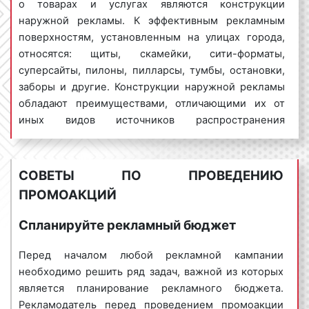
о товарах и услугах являются конструкции
наружной рекламы. К эффективным рекламным
поверхностям, установленным на улицах города,
Пример проведения промоакции. Фото 4
относятся: щиты, скамейки, сити-форматы,
суперсайты, пилоны, пилларсы, тумбы, остановки,
заборы и другие. Конструкции наружной рекламы
Пример проведения промоакции. Фото 5
обладают преимуществами, отличающими их от
иных видов источников распространения
Сколько стоит проведение промоакций
информации о товарах и услугах. Одним из таких
в Туапсе?
преимуществ является массовый охват. Вместе с
тем, не все рекламодатели могут позволить себе
Финансовый аспект является одним из самых
СОВЕТЫ ПО ПРОВЕДЕНИЮ
выделить деньги на размещение рекламы. Однако
важных при планировании и проведении
ПРОМОАКЦИЙ
есть реклама, которая позволяет за небольшие
промоакции. Бюджет рекламной кампании
деньги охватить максимальное число целевой
определяется ее целями и задачами,
Спланируйте рекламный бюджет
аудитории. Речь идет о промоакциях.
длительностью проведения акции, количеством
Перед началом любой рекламной кампании
промоутеров, которые принимают участие в
С момента своего появления промоакция быстро
необходимо решить ряд задач, важной из которых
промоакции, а также рядом иных факторов. В связи
завоевала рекламный рынок и в настоящее время
является планирование рекламного бюджета.
с этим, многих наших клиентов волнует вопрос
является лидером среди недорогих, но популярных
Рекламодатель перед проведением промоакции
стоимости проведения промоакции в Туапсе.