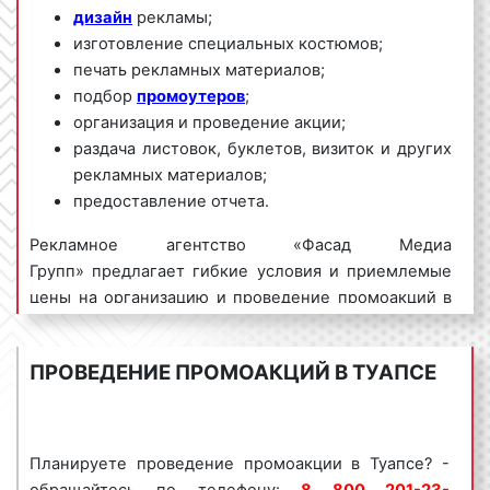
дизайн
рекламы;
изготовление специальных костюмов;
печать рекламных материалов;
подбор
промоутеров
;
организация и проведение акции;
раздача листовок, буклетов, визиток и других
рекламных материалов;
предоставление отчета.
Рекламное агентство «Фасад Медиа
Групп» предлагает гибкие условия и приемлемые
цены на организацию и проведение промоакций в
Туапсе. Для того, чтобы заказать проведение
промоакций в Туапсе, обращайтесь по телефону:
8
ПРОВЕДЕНИЕ ПРОМОАКЦИЙ В ТУАПСЕ
800 201-23-74 или оставьте заявку на
сайте.
Размещение рекламы «под ключ»
гарантируем!
Планируете проведение промоакции в Туапсе? -
Промоакции пользуются
большим спросом
среди