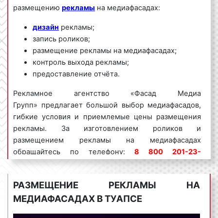
размещению
рекламы
на медиафасадах:
дизайн
рекламы;
запись роликов;
размещение рекламы на медиафасадах;
контроль выхода рекламы;
предоставление отчёта.
Рекламное агентство «Фасад Медиа
Групп» предлагает большой выбор медиафасадов,
гибкие условия и приемлемые цены размещения
рекламы. За изготовлением роликов и
размещением рекламы на медиафасадах
обращайтесь по телефону:
8 800 201-23-
74 или оставьте заявку на сайте
.
Размещение
рекламы на медиафасадах «под ключ»
РАЗМЕЩЕНИЕ РЕКЛАМЫ НА
гарантируем!
МЕДИАФАСАДАХ В ТУАПСЕ
Реклама на медиафасадах пользуется
большим