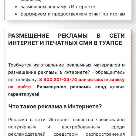
размещаем рекламу в Интернете;
формируем и предоставляем отчет по итогам
проведения рекламной кампании.
Мы обладаем большим опытом и необходимыми
РАЗМЕЩЕНИЕ РЕКЛАМЫ В СЕТИ
знаниями для проведения качественных и
ИНТЕРНЕТ И ПЕЧАТНЫХ СМИ В ТУАПСЕ
эффективных рекламных кампаний в сети Интернет
в Туапсе и Краснодарском крае. Для получения
коммерческого предложения по размещению
Требуется изготовление рекламных материалов и
Интернет-рекламы в Туапсе и Краснодарском крае
размещение рекламы в Интернете? – об
ращайтесь
необходимо обращаться по телефону:
8 800 201-
по телефону:
8 800 201-23-74 или оставьте заявку
23-74 или оставить заявку на сайте
.
Размещение
на сайте
.
Размещение рекламы «под ключ»
рекламы в Интернете «под ключ» гарантируем!
гарантируем!
Специалисты рекламного агентства «Фасад Медиа
Что такое реклама в Интернете?
Групп» помогут вам разместить рекламу в
Интернете. Нашим агентством выполнено большое
Реклама в сети Интернет является чрезвычайно
количество заказов. Многие наши клиенты
популярным и востребованным среди
используют Интернет-рекламу в Туапсе и
рекламодателей средством распространения