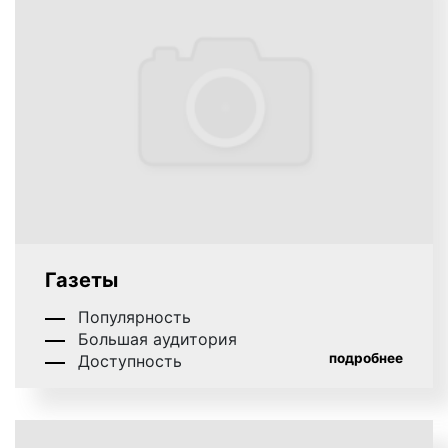
Очень часто туапсинские клиенты нашего
рекламного агентства задают вопрос о том,
сколько стоит Интернет-реклама? Каким образом
формируется цена размещения рекламы в
Интернете, из чего она складывается?
Действительно, вопрос о цене рекламы всегда
является важным и существенным для любого
рекламодателя. От этого в конечном итоге зависит
сам факт размещения рекламы, ее объем,
периодичность и степень интенсивности
рекламной кампании. Следует отметить, что цены
Газеты
на рекламу в Интернете в Туапсе не являются
фиксированными. Стоимость размещения рекламы
Популярность
зависит от ряда факторов, важными из которых
Большая аудитория
являются:
подробнее
Доступность
выбранная площадка для размещения
рекламы;
длительность рекламной кампании;