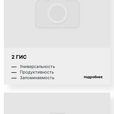
Одноклассники
,
Твиттер, Инстаграм, Фэйсбук,
Телеграм и др.);
реклама в E-mail;
реклама на сайтах
;
2 ГИС
Универсальность
реклама в Youtube
.
Продуктивность
подробнее
Запоминаемость
3.
В зависимости от содержания рекламного
объявления:
текстовая реклама;