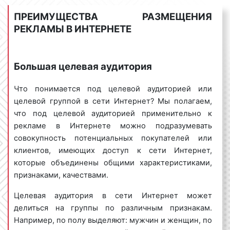
аудитории, задач и целей вашей рекламной
ПРЕИМУЩЕСТВА РАЗМЕЩЕНИЯ
кампании.
РЕКЛАМЫ В ИНТЕРНЕТЕ
Может ли реклама в Интернете быть
бесплатной?
Большая целевая аудитория
За все нужно платить. Этот постулат широко
Что понимается под целевой аудиторией или
известен. Данная аксиома применима и к рекламе
целевой группой в сети Интернет? Мы полагаем,
в Интернете. Стоимость рекламы в Интернете, как
что под целевой аудиторией применительно к
было указано выше, формируется с учетом
рекламе в Интернете можно подразумевать
различных факторов и не является фиксированной.
совокупность потенциальных покупателей или
Вместе с тем, ряд наших заказчиков иногда
клиентов, имеющих доступ к сети Интернет,
спрашивает, можно ли разместить рекламу в
которые объединены общими характеристиками,
Интернете бесплатно? На данный вопрос следует
признаками, качествами.
ответить положительно. Для бесплатного
размещения рекламы в Сети можно использовать
Целевая аудитория в сети Интернет может
следующие площадки:
делиться на группы по различным признакам.
Например, по полу выделяют: мужчин и женщин, по
сайты для бесплатных объявлений;