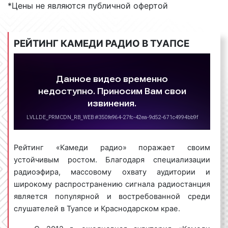
*Цены не являются публичной офертой
Каждый час в эфире радиостанции звучат выпуски
из Comedy Club, Comedy Woman, «Наша Russia»,
выступления участников Stand Up, а также
РЕЙТИНГ КАМЕДИ РАДИО В ТУАПСЕ
современная зарубежная музыка. В 2016 г. охват
радиостанции составил 5 млн.человек по всей
России. «Камеди радио» популярно не только
среди слушателей и радиолюбителей, но и среди
рекламодателей в Туапсе и Краснодарском крае.
Тысячи рекламодателей на постоянной основе
размещают рекламные ролики именно на частотах
«Камеди радио».
Рейтинг «Камеди радио» поражает своим
Интересно!
Comedy Radio - лауреат премии в
устойчивым ростом. Благодаря специализации
конкурсе несетевых и региональных
радиоэфира, массовому охвату аудитории и
радиостанций: «Гутенморгенфриман» - лучшее
широкому распространению сигнала радиостанция
утреннее шоу, а также «Happy Nation» Севы
является популярной и востребованной среди
Москвина – лучшая музыкальная программа.
слушателей в Туапсе и Краснодарском крае.