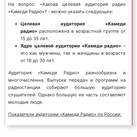
песенки, в которых сообщается потенциальному
На вопрос: «Какова целевая аудитория радио
яркое, бодрое и позитивное радио-шоу
клиенту либо о самой компании, либо о
«Камеди Радио»? - можно указать следующее:
«ГутенМоргенФримен»;
продаваемых ею товарах или оказываемых услугах.
Целевая аудитория
«Камеди
шоу, которое говорит со слушателями
Джинглы хорошо запоминаются и относятся к
радио»
расположена в возрастной группе от
несерьезным образом о несерьезных вещах
«прилипчивым песенкам».
15 до 35 лет.
«Самое Серьезное Шоу»;
Пример рекламного ролика джингл на «Камеди
Ядро целевой аудитории «Камеди радио»
–
«Счастливые люди»;
радио»:
это как мужчины, так и женщины в возрасте
«Казибота-шоу Саввы и Кеста»;
от 18 до 30 лет.
«Небудни Шоу» и другие.
Аудитория «Камеди Радио» разнообразна и
Благодаря качественному радийоному контенту
многочисленна. Выпуски передач и программ на
«Камеди Радио» является популярным среди
радиостанции собирают большую аудиторию
6) корпоративные гимны
– радиоролики,
представителей бизнеса. Многие рекламодатели
слушателей. Однако большую ее часть составляют
представляющие собой песни, иногда до
размещают рекламу именно на частотах «Камеди
молодые люди.
нескольких минут длиной, состоящие из
Радио». Рекламные ролики, вышедшие в эфире
нескольких куплетов, прославляющие компанию,
радиостанции, приносят большую отдачу и
Показатели аудитории «Камеди Радио» по России:
ее бренд, товары, коллектив и т.д. Предназначены
окупаются быстро, тем более, что стоимость
для формирования положительного впечатления у
рекламы на «Камеди Радио» невысока.
Потенциальная аудитория «Камеди радио» в
потенциальных клиентов и покупателей.
России насчитывает более 35 млн. человек.