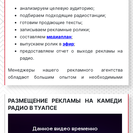
анализируем целевую аудиторию;
подбираем подходящие радиостанции;
готовим продающие тексты;
записываем рекламные ролики;
составляем
медиаплан
;
выпускаем ролик в
эфир
;
предоставляем отчет о выходе рекламы на
радио.
Менеджеры нашего рекламного агентства
обладают большим опытом и необходимыми
знаниями для проведения качественных и
эффективных рекламных кампаний на Камеди
радио. Для получения коммерческого предложения
РАЗМЕЩЕНИЕ РЕКЛАМЫ НА КАМЕДИ
по размещению рекламы на Камеди радио в Туапсе
РАДИО В ТУАПСЕ
и Краснодарском крае необходимо обращаться по
телефону:
8 800 201-23-74 или оставить заявку на
сайте
.
Размещение рекламы на радио «под ключ»