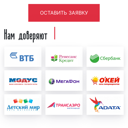
необходимо создать рекламный материал, т.е.
рекламный ролик. Рекламный ролик может
ОСТАВИТЬ ЗАЯВКУ
быть предоставлен как рекламодателем, так
и создан в нашей звукозаписывающей студии.
Нам доверяют
Для создания рекламного ролика нашими
специалистами рекламодатель должен
предоставить следующую информацию:
концепцию рекламы, примерный текст,
условия акции, контакты и адреса. Также
рекламодатель может предоставить иную
информацию, важную с его точки зрения.
После создания рекламный ролик
проверяется на соответствие требованиям
ФЗ «
О рекламе
». Ролик проверяется как
юристами нашей компании, так и юристами
радиостанции. При необходимости в
рекламный материал вносятся
соответствующие корректировки и
исправления с учетом сделанных замечаний;