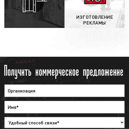
почте, а оригиналы – по почте России или
курьером;
ИЗГОТОВЛЕНИЕ
выход рекламы на радио:
после
РЕКЛАМЫ
заключения договора и проведения
оплаты, рекламный ролик направляется в
эфир радиостанции и загружается в
эфирную сетку. Изменить эфирную сетку
можно за 2 дня до начала размещения
рекламы. При необходимости заказчик
Получить коммерческое предложение
может дать распоряжения, чтобы
рекламный ролик был снят с эфира, но
денежные средства при этом заказчику
не возвращаются;
предоставление отчета
: после окончания
рекламной кампании заказчику
предоставляется отчет. Указанный отчет
предоставляется в виде
эфирной
справки
. Также в качестве
дополнительной отчетности мы можем