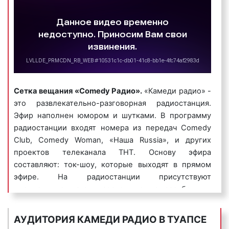
«Камеди радио»:
4) музыкальные логотипы
– это радиоролики, в
которых название фирмы или ее бренд
Сетка вещания «Comedy Радио».
«Камеди радио» -
исполняется нараспев. Одним из самых известных
это развлекательно-разговорная радиостанция.
музыкальных логотипов является музыкальный
Эфир наполнен юмором и шутками. В программу
логотип компании Данон, который звучит так:
радиостанции входят номера из передач Comedy
«Ммм, Данон».
Club, Comedy Woman, «Наша Russia», и других
Пример музыкального логотипа на «Камеди
проектов телеканала ТНТ. Основу эфира
радио»:
составляют: ток-шоу, которые выходят в прямом
эфире. На радиостанции присутствуют
музыкальные паузы, состоящие из зарубежных
песен (от четырех до пяти песен в час). Среди
наиболее популярных радиопередач на «Камеди
АУДИТОРИЯ КАМЕДИ РАДИО В ТУАПСЕ
5) джинглы
– короткие, как правило 20 сек.,
Радио» можно выделить следующие: