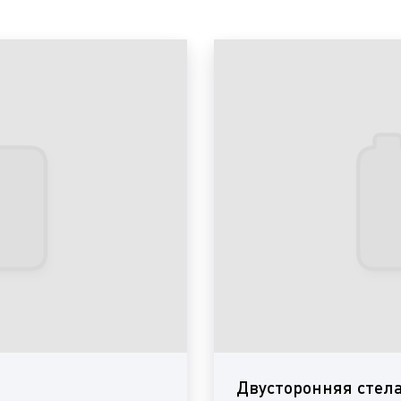
2) По наличию сторон:
односторонние;
двусторонние.
3) По разборности:
разборные;
неразборные.
4) По наличию подсветки
с подсветкой;
без подсветки.
5) По наличию движения:
диджитал (цифровые
статичные и др.
Двусторонняя стел