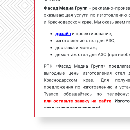
Фасад Медиа Групп
– рекламно-произв
оказывающая услуги по изготовлению с
и Краснодарском крае. Мы оказываем п
дизайн
и проектирование;
изготовление стел для АЗС;
доставка и монтаж;
демонтаж стел для АЗС (при необ
РПК «Фасад Медиа Групп» предлага
выгодные цены изготовления стел 
Краснодарском крае. Для получе
предложения по изготовлению и уста
Туапсе обращайтесь по телефон
или оставьте заявку на сайте
.
Изгото
«под ключ» гарантируем!
Стелы для АЗС пользуются
боль
представителей бизнеса. Востребова