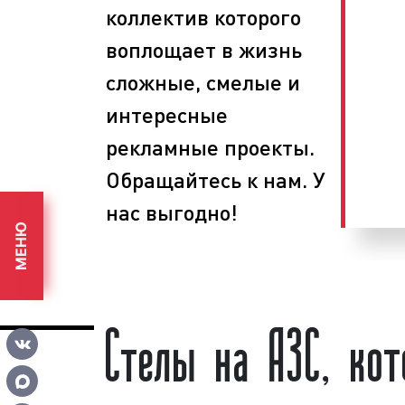
коллектив которого
планируем этапы проведения рабо
воплощает в жизнь
определяем задачи, способы и 
поставленных целей;
сложные, смелые и
получаем разрешение у органо
интересные
муниципальной власти;
изготавливаем и
устанавливаем ст
рекламные проекты.
демонтируем установленные
Обращайтесь к нам. У
необходимости.
нас выгодно!
Выбирая нашу компанию, вы получа
МЕНЮ
сервиса и разумные цены. Обращайтесь 
Стелы на АЗС, ко