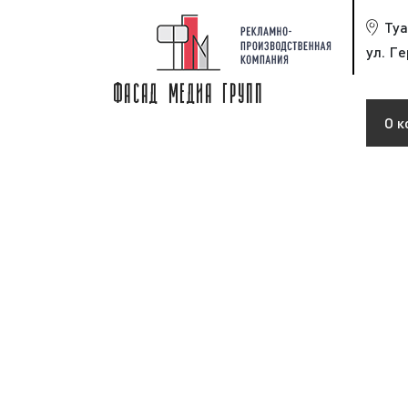
Туа
ул. Ге
О к