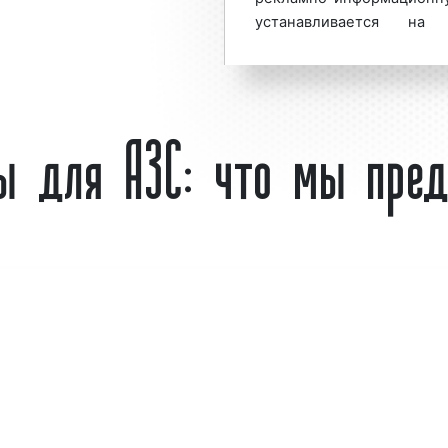
елым рядом факторов:
устанавливается н
информирования автом
бензина, ценах на топли
автозаправки услугах
лы для АЗС: что мы пре
информации. Таким образ
ик;
АЗС является необ
вую аудиторию;
информирования населе
целях.
вным средством для
Примеры стел для АЗС п
ью увеличения потока
даж. Многие клиенты
зывают изготовление
, добиваясь при этом
Стелы для АЗС. Пример 1
и бренда компании,
даваемых товарах и
Стелы для АЗС. Пример 2
 "Фасад Медиа Групп"
С «под ключ»: