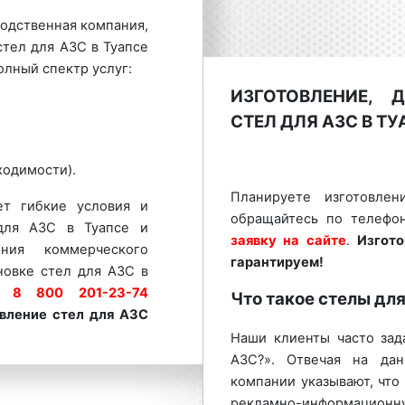
одственная компания,
тел для АЗС в Туапсе
олный спектр услуг:
ИЗГОТОВЛЕНИЕ, 
СТЕЛ ДЛЯ АЗС В ТУ
ходимости).
Планируете изготовле
ет гибкие условия и
обращайтесь по телефо
для АЗС в Туапсе и
заявку на сайте
.
Изгот
ния коммерческого
гарантируем!
новке стел для АЗС в
у:
8 800 201-23-74
Что такое стелы дл
вление стел для АЗС
Наши клиенты часто зад
АЗС?». Отвечая на да
шим спросом
среди
компании указывают, что
нность данного вида
рекламно-информаци