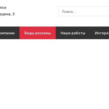
псе
рцена, 3
омпании
Виды рекламы
Наши работы
Интере