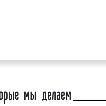
Стелы для АЗС. Пример 3
т;
средства достижения
Стелы для АЗС. Пример 4
в государственной и
елы для АЗС;
 конструкции при
Стелы для АЗС. Пример 5
Какие бывают виды 
ете высокий уровень
Существует большое кол
к нам. У нас выгодно!
для АЗС могут быть об
различным основаниям:
торые мы делаем
1) По материалу изготовл
пластиковые;
композитные;
металлические.