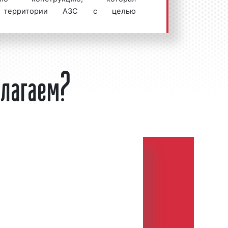
а территории АЗС с целью
обилистов о видах подаваемого
во, об оказываемых на территории
 и другой важной и необходимой
длагаем?
ом, можно сделать вывод, что стела
ходимым инструментом для
ния, в том числе и в рекламных
риведены ниже: