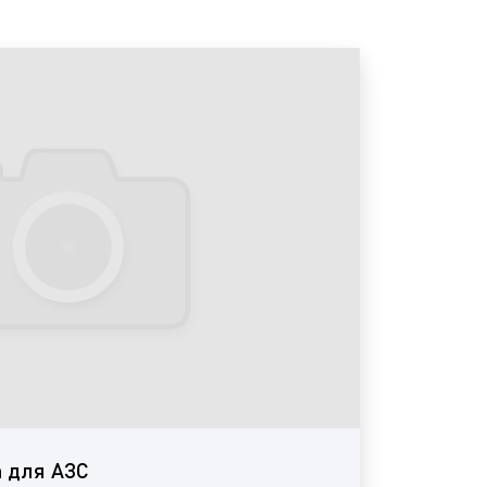
:
);
а для АЗС