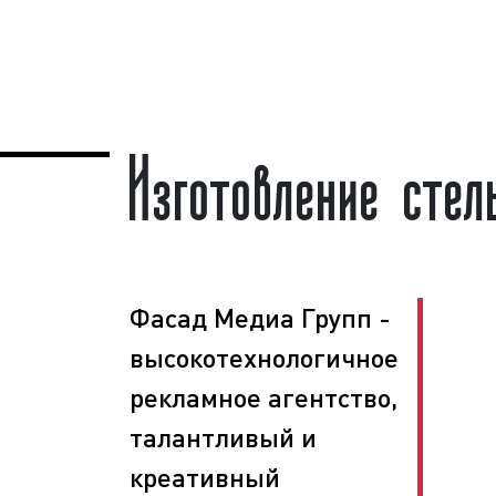
рекламной конструкции объясняется ц
хорошая заметность;
массовый охват аудитории;
Изготовление сте
разнообразие форм и характерист
непрерывное воздействие на целе
низкие цены и регулярные скидки.
Стелы для АЗС являются эффекти
рекламирования товаров и услуг с цел
клиентов и повышения процента про
Фасад Медиа Групп -
нашего рекламного агентства зака
стелы для АЗС на постоянной основе
высокотехнологичное
высоких результатов в продвижени
рекламное агентство,
информировании населения о про
оказываемых услугах.
талантливый и
Рекламно-производственная компания
креативный
занимается изготовлением стел для АЗ