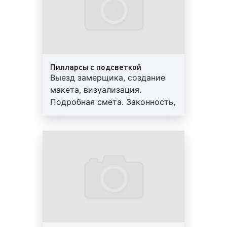
диджитал-конструкции, способные воспроизводить
движение за счет светодиодных панелей.
Сколько стоит изготовление тумб и
Пилларсы с подсветкой
Выезд замерщика, создание
пилларсов в Туапсе?
макета, визуализация.
Стоимость изготовления тумб и пилларсов в
Подробная смета. Законность,
Туапсе не является фиксированной. Цены
профессионализм, гарантия до
вариативны и зависят от различных факторов.
3-х лет. Персональный
Большое влияние на ценовую политику оказывают:
менеджер, большой опыт
работы, скидки от 10%
вид тумб и пилларсов
: тумбы и пилларсы
могут быть различных видов, что оказывает
значительное влияние на стоимость их
изготовления. При этом, цифровые тумбы и
пилларсы стоят дороже обычных, а
динамичные стоят дороже статичных;