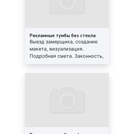
пилларсов в Туапсе и Краснодарском крае стоит
недорого. Денежные средства, вложенные в
изготовление данного вида рекламной
конструкции, окупаются быстро, а высокая
эффективность тумб и пилларсов способствует
Рекламные тумбы без стекла
увеличению потока клиентов и повышению
Выезд замерщика, создание
процента продаж.
макета, визуализация.
Подробная смета. Законность,
Планируя изготовление тумб и пилларсов,
профессионализм, гарантия до
рекламодатель, зачастую, во главу угла ставит
3-х лет. Персональный
именно финансовый аспект. Поэтому стоимость
менеджер, большой опыт
изготовления рекламы в Туапсе является важным
работы, скидки от 10%
вопросом. Для получения коммерческого
предложения об условиях и ценах изготовления
тумб и пилларсов в Туапсе необходимо
предоставить следующую информацию:
вид рекламной конструкции;
качество материалов тумб и пилларсов;
место доставки и установки рекламной