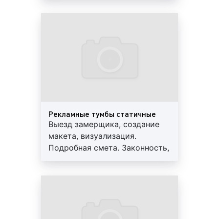
срочность изготовления тумб и пилларсов
:
3-х лет. Персональный
срочное изготовление тумб и пилларсов
менеджер, большой опыт
стоит дороже. Это обусловлено тем, что в
работы, скидки от 10%
кротчайшие сроки требуется задействовать
больше трудовых ресурсов;
способ оплаты
: при оплате работ по
изготовлению тумб и пилларсов на
банковскую карту цены, как правило, ниже.
Дополнительно необходимо отметить, что
Рекламные тумбы статичные
качество материалов, сложность дизайн-проекта и
Выезд замерщика, создание
объём заказа являются основными факторами,
макета, визуализация.
влияющими на стоимость изготовления тумб и
Подробная смета. Законность,
пилларсов. Вариативность форматов данной
профессионализм, гарантия до
рекламной конструкции позволяет
3-х лет. Персональный
рекламодателям даже с небольшим бюджетом
менеджер, большой опыт
изготавливать тумбы и пилларсы.
работы, скидки от 10%
Можно заключить, что изготовление тумб и