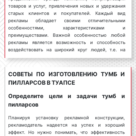
возраста, имеющих высшее и среднее
товаров и услуг, привлечения новых и удержания
образование, высокий и средний заработок,
старых клиентов и покупателей. Каждый вид
собственников бизнеса, и работников по найму,
рекламы обладает своими отличительными
любящих путешествие, отдых, ведущих активный
особенностями, характеристиками и
образ жизни, старающихся следовать моде в сфере
преимуществами. Важной особенностью любой
гаджетов и компьютерной техники.
рекламы является возможность и способность
воздействовать на широкий круг людей, т.е. на
большую целевую аудиторию. Вместе с тем, порой
Услуги по изготовлению тумб и
сложно добиться того, чтобы реклама работала на
пилларсов в Туапсе
большую группу людей. Зачастую рекламное
СОВЕТЫ ПО ИЗГОТОВЛЕНИЮ ТУМБ И
объявление воздействует только на
ПИЛЛАРСОВ В ТУАПСЕ
Компания "Фасад Медиа Групп" изготавливает
потенциальных заказчиков и клиентов, не
тумбы и пилларсы в Туапсе на профессиональной
затрагиваю тех людей, которым данное рекламное
Определите цели и задачи тумб и
основе. Мы оказываем следующий перечень услуг:
предложение также может быть интересно. А это
пилларсов
проблема, поскольку рекламодатель некоторую
разработка и/или корректировка макета
:
часть своих денег тратит впустую, что приводит к
наш дизайнер изготовит и/или скорректирует
Планируя установку рекламной конструкции,
снижению эффективности рекламной кампании.
макет с учетом ваших требований и
рекламодатель надеется на успех и хороший
Возникает вопрос: «Существует ли рекламная
пожеланий. При этом будут учтены не только
эффект. Но нужно понимать, что эффективность