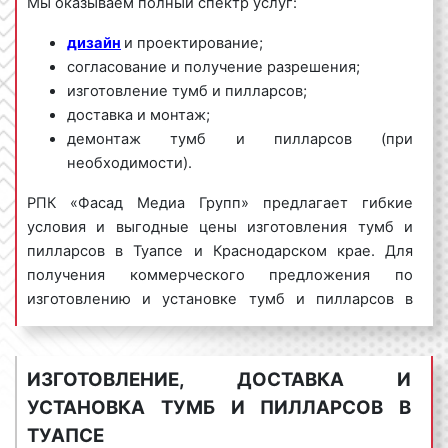
Мы оказываем полный спектр услуг:
дизайн
и проектирование;
согласование и получение разрешения;
изготовление тумб и пилларсов;
доставка и монтаж;
демонтаж тумб и пилларсов (при
необходимости).
РПК «Фасад Медиа Групп» предлагает гибкие
условия и выгодные цены изготовления тумб и
пилларсов в Туапсе и Краснодарском крае. Для
получения коммерческого предложения по
изготовлению и установке тумб и пилларсов в
Туапсе обращайтесь по телефону:
8 800 201-23-74
или оставьте заявку на сайте
.
Изготовление тумб и
пилларсов «под ключ» гарантируем!
ИЗГОТОВЛЕНИЕ, ДОСТАВКА И
УСТАНОВКА ТУМБ И ПИЛЛАРСОВ В
Тумбы и пилларсы пользуются
большим
ТУАПСЕ
спросом
среди представителей бизнеса.