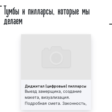
Тумбы и пилларсы. Пример 4
Тумбы и пилларсы, которые мы
делаем
Тумбы и пилларсы. Пример 5
Какие бывают виды тумб и пилларсов?
Существует большое количество тумб и
пилларсов. Все тумбы и пилларсы могут быть
объединены в различные группы по различным
основаниям:
1) По форме:
круглые;
Диджитал (цифровые) пилларсы
квадратные.
Выезд замерщика, создание
2) По освещенности:
макета, визуализация.
Подробная смета. Законность,
с подсветкой;
профессионализм, гарантия до
без подсветки.