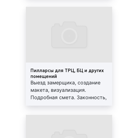
3-х лет. Персональный
менеджер, большой опыт
3) По сменяемости постера:
работы, скидки от 10%
статичные – постер не меняется;
динамичные – несколько постеров меняют
друг друга.
4) По наличию сторон:
двусторонние;
Пилларсы для ТРЦ, БЦ и других
трёхсторонние;
помещений
четырехсторонние.
Выезд замерщика, создание
макета, визуализация.
5) По способу отображения постера:
Подробная смета. Законность,
цифровые;
профессионализм, гарантия до
стандартные.
3-х лет. Персональный
менеджер, большой опыт
Как видим, существует большое количество тумб и
работы, скидки от 10%
пилларсов самого различного вида. В настоящее
время особую популярность завоёвывают