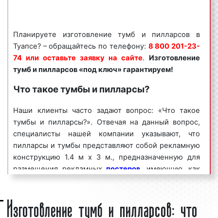
Востребованность данного вида рекламной
конструкции объясняется целым рядом факторов:
Планируете изготовление тумб и пилларсов в
хорошая заметность;
Туапсе? – обращайтесь по телефону:
8 800 201-23-
массовый охват аудитории;
74 или оставьте заявку на сайте
.
Изготовление
разнообразие форм и характеристик;
тумб и пилларсов «под ключ» гарантируем!
непрерывное воздействие на целевую
аудиторию;
Что такое тумбы и пилларсы?
низкие цены и регулярные скидки.
Наши клиенты часто задают вопрос: «Что такое
Тумбы и пилларсы являются эффективным
тумбы и пилларсы?». Отвечая на данный вопрос,
средством для рекламирования товаров и услуг с
специалисты нашей компании указывают, что
целью увеличения потока клиентов и повышения
пилларсы и тумбы представляют собой рекламную
процента продаж. Многие клиенты нашего
конструкцию 1.4 м х 3 м., предназначенную для
рекламного агентства заказывают изготовление
размещения рекламных
постеров
, имеющую, как
тумб и пилларсов на постоянной основе, добиваясь
правило, внутреннюю подсветку и стекло для
при этом высоких результатов в продвижении
Изготовление тумб и пилларсов: что
защиты размещенных рекламных материалов.
бренда компании, информировании населения о
Пиллары имеют круговой или трехсторонний
продаваемых товарах и оказываемых услугах.
обзор. Данный факт позволяет охватывать как