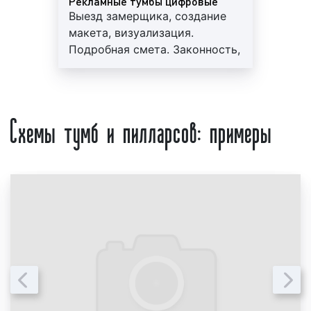
Рекламные тумбы цифровые
Выезд замерщика, создание
конструкции;
макета, визуализация.
срочность выполнения заказа;
Подробная смета. Законность,
наименование организации, бренда
профессионализм, гарантия до
компании.
3-х лет. Персональный
Предоставление указанной выше информации
менеджер, большой опыт
Схемы тумб и пилларсов: примеры
является необходимым условием для получения
работы, скидки от 10%
ценового предложения (прайса) по изготовлению
тумб и пилларсов. После получения указанной
информации наши менеджеры смогут подготовить
коммерческое предложение с учетом ваших целей
и задач.
Целевая аудитория рекламы в Туапсе
Для получения максимального эффекта от
установки тумб и пилларсов в Туапсе необходимо