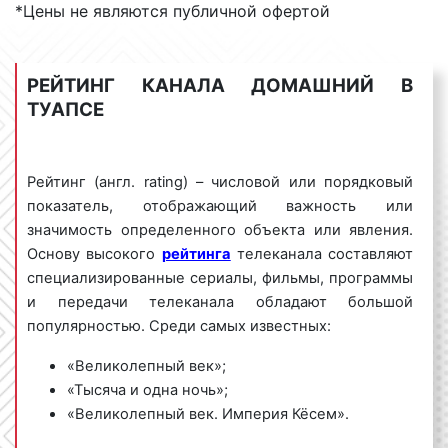
семье;
*Цены не являются публичной офертой
ремонте;
путешествиях;
животных и др.
РЕЙТИНГ КАНАЛА ДОМАШНИЙ В
ТУАПСЕ
Специализация домашнего делает его абсолютным
лидером вещания среди аудитории «Женщины 25-
59».
Рейтинг (англ. rating) – числовой или порядковый
показатель, отображающий важность или
значимость определенного объекта или явления.
Виды рекламных роликов на
Основу высокого
рейтинга
телеканала составляют
«Домашнем» в Туапсе
специализированные сериалы, фильмы, программы
и передачи телеканала обладают большой
Выделяют несколько видов рекламных роликов на
популярностью. Среди самых известных:
телевидении. Так, рекламные ролики бывают:
«Великолепный век»;
1) По времени демонстрации:
«Тысяча и одна ночь»;
«Великолепный век. Империя Кёсем».
развернутые (от 30 сек. и более);
блиц-ролики (менее 30 сек.).