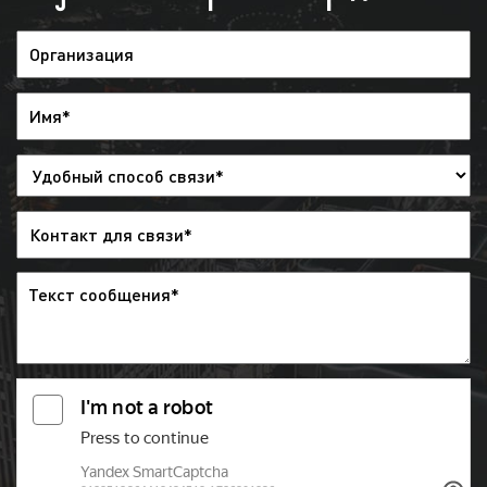
клиентов к рекламируемым товарам и услугам.
Целевая аудитория рекламы на телеканале
«Домашний» в Туапсе обширна. Телевидение
смотрят:
мужчины и женщины;
работающие и самозанятые;
люди разных возрастов, вкусов и убеждений;
занимающиеся спортом, ведущие активный
образ жизни;
состоятельные и бюджетники.
Если говорить коротко, то телевидение смотрят
все. Реклама на телевидении ориентирована на
самый широкий круг людей. Вместе с тем,
телеканалы представляют разный контент,
ориентированный на различную публику.
Следовательно, рекламодателю необходимо знать
целевую аудиторию телеканала, чтобы разместить