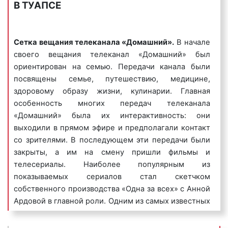
В ТУАПСЕ
создании рекламного ролика, который будет
Иран;
наиболее эффективен для рекламодателя.
Испания;
Канада;
Сетка вещания
телеканала «Домашний».
В начале
Кипр;
своего вещания телеканал «Домашний» был
Монголия;
Сколько стоит реклама на «Домашнем»
ориентирован на семью. Передачи канала были
Норвегия;
в Туапсе?
посвящены семье, путешествию, медицине,
США;
здоровому образу жизни, кулинарии. Главная
Финляндия.
Многие клиенты нашего рекламного агентства
особенность многих передач телеканала
используют рекламу на Домашнем канале в
Как можно видеть, телеканал Домашний имеет
«Домашний» была их интерактивность: они
Туапсе в качестве основного источника
популярность не только в России, но и за рубежом,
выходили в прямом эфире и предполагали контакт
информации о продаваемых товарах или
собирая многомиллионную аудитория зрителей
со зрителями. В последующем эти передачи были
оказываемых услугах. Планируя проведение
возле экранов телевизоров.
закрыты, а им на смену пришли фильмы и
рекламной кампании на телевидении,
телесериалы. Наиболее популярным из
рекламодатели должны многое
показываемых сериалов стал скетчком
предусмотреть, взвесить и оценить. Одним из
собственного производства «Одна за всех» с Анной
первостепенных вопросов, требующих
Ардовой в главной роли. Одним из самых известных
наибольшего внимания, является вопрос цены
сериалов является ситком «Сватьи». Сегодня сетку
рекламы на Домашнем канале.
вещания канала можно представить следующим