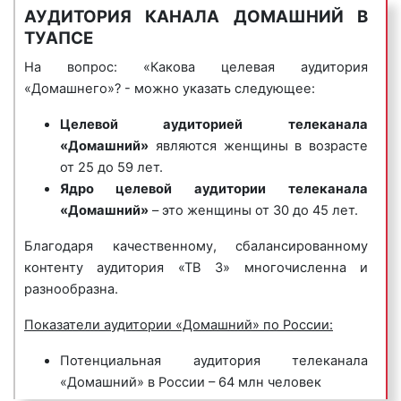
АУДИТОРИЯ КАНАЛА ДОМАШНИЙ В
образом:
«Сколько стоит реклама на Домашнем канале
ТУАПСЕ
в Туапсе?» – один из самых задаваемых
передачи о семье, авторские передачи;
вопросов среди клиентов «Фасад Медиа
На вопрос: «Какова целевая аудитория
телесериалы, музыкальные программы;
Групп». Стоимость рекламы на Домашнем в
«Домашнего»? - можно указать следующее:
концерты, юмористические программы;
Туапсе является вариативной. Цены на
благотворительные акции;
Целевой аудиторией
телеканала
рекламу зависят от следующих факторов:
передачи для детей, мультфильмы;
«Домашний»
являются женщины в возрасте
зарубежное кино и сериалы;
рейтинг телеканала:
чем популярнее
от 25 до 59 лет.
ситкомы, скетчкомы собственного
телеканал, тем дороже стоит его эфирное
Ядро целевой аудитории
телеканала
производства.
время. Популярность Домашнего канала
«Домашний»
– это женщины от 30 до 45 лет.
определяется качеством его контента и
После проведенного ребрендинга (в 2014 г.)
Благодаря качественному, сбалансированному
количеством зрительской аудитории.
телеканал «Домашний» стал позиционировать себя
контенту аудитория «ТВ 3» многочисленна и
Рейтинги Домашнего канала
исключительно как телеканал для женщин.
разнообразна.
представлены на нашем сайте;
Огромную популярность на канале приобрели
хронометраж рекламного ролика:
чем
соответствующие фильмы и сериалы: мелодрама
Показатели аудитории «Домашний» по России:
длиннее рекламный ролик, тем больше
«Двойная сплошная», детектив «Напарницы»,
информации можно сообщить
Потенциальная аудитория телеканала
российско-турецкая мелодрама «Восток-Запад».
потенциальным клиентам о
«Домашний» в России – 64 млн человек
рекламируемых товарах и услугах.