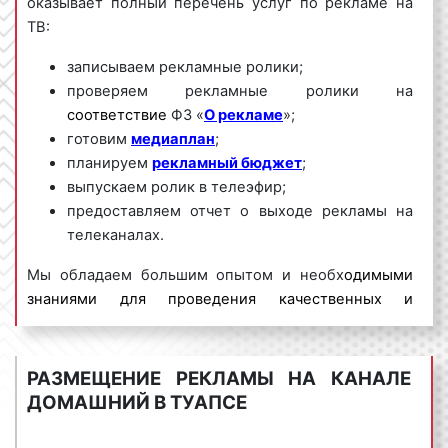
оказывает полный перечень услуг по рекламе на
ТВ:
записываем рекламные ролики;
проверяем рекламные ролики на
соответствие
ФЗ «
О рекламе
»;
готовим
медиаплан
;
планируем
рекламный бюджет
;
выпускаем ролик в телеэфир;
предоставляем отчет о выходе рекламы на
телеканалах.
Мы обладаем большим опытом и необх
одимыми
знаниями для проведения качественных и
эффективных рекламных кампаний на ТВ. Для
получения коммерческого предложения по
размещению рекламы на телевидении в Туапсе
и
РАЗМЕЩЕНИЕ РЕКЛАМЫ НА КАНАЛЕ
Краснодарского края необходимо обращаться по
ДОМАШНИЙ В ТУАПСЕ
телефону:
8 800 201-23-74 или оставить заявку на
сайте
.
Размещение рекламы на ТВ «под ключ»