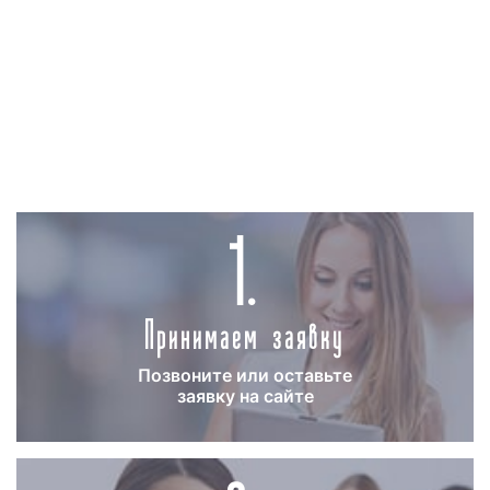
которых достигает несколько сотен тысяч
рублей. Речь идет о брендовых рекламных
видеороликах;
-
хронометраж видеоролика
: чем
продолжительнее рекламный видеоматериал,
тем дороже его изготовление обойдется
1.
заказчику. Однако для размещения рекламы на
ТВ допустимы рекламные ролики с
минимальным хронометражем в 5 сек.;
-
наличие или отсутствие
концепции
Принимаем заявку
рекламного ролика
: если заказчик
самостоятельно предоставляет концепцию
рекламного видеоролика, то изготовление
Позвоните или оставьте
заявку на сайте
рекламного материала обходится дешевле,
чем, когда сценарий и концепция
разрабатываются рекламным агентством.