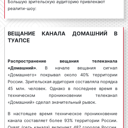
Большую зрительскую аудиторию привлекают
реалити-шоу:
2) По содержанию:
«Беременные»;
экранные заставки;
«Моя свадьба лучше!»;
заставки-презентации;
ВЕЩАНИЕ КАНАЛА ДОМАШНИЙ В
«Давай разведемся»;
информационные ролики;
ТУАПСЕ
«Свадебный размер»;
ролики-презентации;
«Кризисный менеджер».
репортажи;
спонсор-показа.
По данным на 2017 г. телеканал «Домашний»
Распространение вещания телеканала
занимал 8-е место по охвату аудитории среди
«Домашний»
. В начале вещания сигнал
3) По наличию движения:
каналов России.
«Домашнего» покрывал около 40% территории
статичные заставки;
России. Зрительская аудитория составляла порядка
доля «Домашнего» на начало 2018 г.
слайд-шоу;
45 млн. человек. Однако в последнее время в
составляла 3.1% среди всех телеканалов
игровые ролики.
техническом проникновении телеканал
страны;
«Домашний» сделал значительный рывок.
Зачастую, клиенты нашего рекламного
охват аудитории в России – 16.4% или 11.3 млн.
агентства спрашивают: «Какой вид рекламного
человек за сутки;
В настоящее время техническое проникновение
ролика необходимо использовать для
в Туапсе доля телеканала «Домашний»
канала составляет более 93% территории России.
получения максимального эффекта от
составляла 2.5% за тот же период;
Охват (сеть канала) включает 487 городов России.