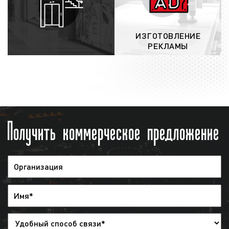
выхода рекламы, количество выходов
рекламы в день и за период, долю
прайма. Корректировки, производимые
ИЗГОТОВЛЕНИЕ
заказчиком, приводят к изменению цены.
РЕКЛАМЫ
Поэтому, после каждого исправления
медиаплан согласуется с рекламодателем
заново;
заключение договора:
после согласования
условий выхода рекламы на радио между
Получить коммерческое предложение
заказчиком и нашим агентством заключается
договор. В договоре указываются все
основные положения выхода рекламы, а
также прописываются достигнутые
договоренности по медиаплану. Договор
направляется заказчику по электронной
почте, а оригиналы – по почте России или
курьером;
выход рекламы на радио:
после
заключения договора и проведения