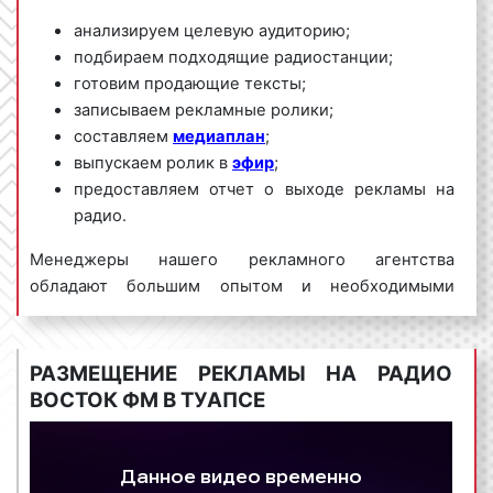
анализируем целевую аудиторию;
подбираем подходящие радиостанции;
готовим продающие тексты;
записываем рекламные ролики;
составляем
медиаплан
;
выпускаем ролик в
эфир
;
предоставляем отчет о выходе рекламы на
радио.
Менеджеры нашего рекламного агентства
обладают большим опытом и необходимыми
знаниями для проведения качественных и
эффективных рекламных кампаний на Восток ФМ.
Для получения коммерческого предложения по
РАЗМЕЩЕНИЕ РЕКЛАМЫ НА РАДИО
размещению рекламы на радио Восток ФМ в Туапсе
ВОСТОК ФМ В ТУАПСЕ
и Краснодарском крае необходимо обращаться по
телефону:
8 800 201-23-74 или оставить заявку на
сайте
.
Размещение рекламы на радио «под ключ»