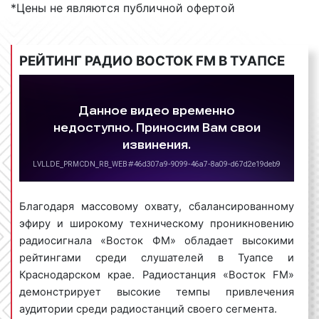
Ближнего Востока, Средней Азии, Африки, Индии,
*Цены не являются публичной офертой
Балканского полуострова, Латинской Америки и
России. Эфир радиостанции «Восток ФМ»
качественный и хорошо сбалансирован. Радио
РЕЙТИНГ РАДИО ВОСТОК FM В ТУАПСЕ
«Восток ФМ» транслирует мировые танцевальные
хиты, восточные баллады и музыкальные новинки
молодых современных исполнителей.
Помимо музыки в эфире можно услышать
различные радиопрограммы, посвященные
культурным событиям, отдыху и путешествиям, а
также традициям и современной жизни восточных
стран. Одними из самых популярных радиопередач
Благодаря массовому охвату, сбалансированному
на «Восток ФМ» являются:
эфиру и широкому техническому проникновению
радиосигнала «Восток ФМ» обладает высокими
программа по заявкам слушателей «Фиеста»;
рейтингами среди слушателей в Туапсе и
астрологическая программа «Ловец снов»;
Краснодарском крае. Радиостанция «Восток FM»
программа на тему психологии «Под лунным
демонстрирует высокие темпы привлечения
светом»;
аудитории среди радиостанций своего сегмента.
кулинарная программа «Вкусные заметки»;