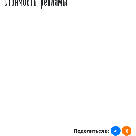
90.8 FM в Белореченске;
98.1 FM в Воронеже;
100,9 FM в Дербенте;
98.3 FM в Липецке;
98,4 FM в Майкопе;
101.3 FM в Ульяновске.
Вещание осуществляется также и в сети Интернет
на официальном сайте
радиостанции:
https://vostok.fm/
.
Тематика вещания Восток FM в Туапсе
Радиостанция «Восток FM» музыкально-
информационная. На частотах радиостанции в
городах вещания звучит музыка с восточным
колоритом различных восточных регионов:
Поделиться в: