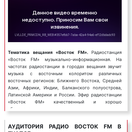
Пример игрового рекламного ролика на радио
«Восток FM»:
3) имиджевые (брендовые) радиоролики
–
направлены на создание положительного образа
Тематика вещания «Восток FM».
Радиостанция
компании или ее бренда, способствуют быстрому
«Восток FM» музыкально-информационная. На
запоминанию бренда организации или ее названия.
частотах радиостанции в городах вещания звучит
музыка с восточным колоритом различных
Пример имиджевого рекламного ролика на радио
восточных регионов: Ближнего Востока, Средней
«Восток FM»:
Азии, Африки, Индии, Балканского полуострова,
Латинской Америки и России. Эфир радиостанции
«Восток ФМ» качественный и хорошо
сбалансирован.
4) музыкальные логотипы
– это радиоролики, в
Радио «Восток ФМ» транслирует мировые
которых название фирмы или ее бренд
АУДИТОРИЯ РАДИО ВОСТОК FM В
танцевальные хиты, восточные баллады и
исполняется нараспев. Одним из самых известных