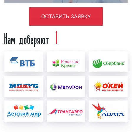
радиостанции. Поэтому, если вы хотите, чтобы
реклама дала отдачу, а денежные средства,
вложенные в рекламу на радио, оправдались,
ОСТАВИТЬ ЗАЯВКУ
размещайте рекламу в течение месяца и более.
Нам доверяют
Как разместить рекламу на радио
«Восток ФМ»
в Туапсе
Зачастую, наши клиенты спрашивают, как
разместить рекламу на радио «Восток ФМ» в
Туапсе? Процесс размещения рекламы на радио
«Восток ФМ» можно разделить на несколько
этапов:
создание и проверка рекламного ролика:
перед тем, как запустить рекламу на радио,
необходимо создать рекламный материал, т.е.
рекламный ролик. Рекламный ролик может
быть предоставлен как рекламодателем, так
и создан в нашей звукозаписывающей студии.