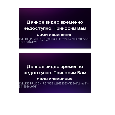
Стоимость рекламы на радио «Жара FM» в Туапсе
Портрет аудитории Жара FM представлен на
является вариативной. Цены радиорекламы зависят
графике:
от следующих факторов:
рейтинг
радиостанции
: чем популярнее
радиостанция, тем дороже стоит ее эфирное
время;
хронометраж
рекламного ролика
: чем
длиннее рекламный ролик, тем дороже
обходится реклама на радио;
период рекламной кампании:
минимальный
период размещения рекламы на радио – 1
день. Период рекламной кампании может
быть неограниченным, но при этом нужно
будет затратить значительные средства;
время выхода рекламы в радиоэфир:
реклама
на радио может выходить в
прайм-тайм
и
офф-тайм. Прайм-тайм – это время с 07:00 до
09:00; 13:00-14:00; 19:00-22:00. Офф-тайм –