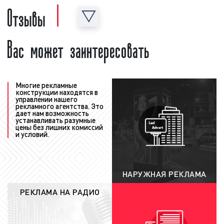
Отзывы
важная информация, а именно: период
размещения рекламного ролика в эфире
радиостанции, точное время выхода рекламы,
Вас может заинтересовать
количество выходов рекламы в день, общее
количество выходов рекламы за период, доля
прайма, стоимость рекламной кампании на
радио. Также в медиаплане может
Многие рекламные
содержаться иная информация, важная с
конструкции находятся в
управлении нашего
точки зрения размещения рекламы на радио;
рекламного агентства. Это
согласование медиаплана с
дает нам возможность
устанавливать разумные
рекламодателем
: после того, как график
цены без лишних комиссий
и условий.
рекламы (медиаплан) сформирован, наши
менеджеры согласуют его с заказчиком.
При необходимости в медиаплан
вносятся корректировки с учетом
НАРУЖНАЯ РЕКЛАМА
замечаний, сделанных заказчиком.
РЕКЛАМА НА РАДИО
Рекламодатель может менять время
выхода рекламы, количество выходов
рекламы в день и за период, долю