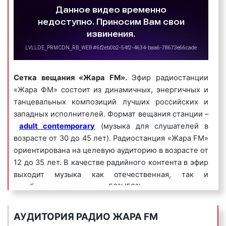
исполняется нараспев. Одним из самых известных
музыкальных логотипов является музыкальный
логотип компании Данон, который звучит так:
«Ммм, Данон».
Пример музыкального логотипа на радио «Жара
FM»:
Сетка вещания
«Жара FM».
Эфир радиостанции
«Жара ФМ» состоит из динамичных, энергичных и
танцевальных композиций лучших российских и
западных исполнителей. Формат вещания станции –
adult contemporary
(музыка для слушателей в
5) джинглы
– короткие, как правило 20 сек.,
возрасте от 30 до 45 лет). Радиостанция «Жара FM»
песенки, в которых сообщается потенциальному
ориентирована на целевую аудиторию в возрасте от
клиенту либо о самой компании, либо о
12 до 35 лет. В качестве радийного контента в эфир
продаваемых ею товарах или оказываемых услугах.
выходит музыка как отечественная, так и
Джинглы хорошо запоминаются и относятся к
зарубежная в пропорции 50%/50%.
«прилипчивым песенкам».
Главными конкурентами «Жары FM» по плану
Пример рекламного ролика джингл на радио «Жара
АУДИТОРИЯ РАДИО ЖАРА FM
должны стать «Европа Плюс» и радио «Energy».
FM»: