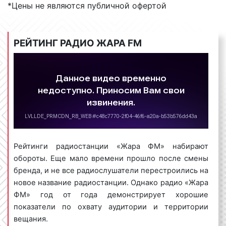
*Цены не являются публичной офертой
зарубежная в пропорции 50%/50%. Главными
конкурентами «Жары FM» по плану должны стать
«Европа Плюс» и радио «Energy». Территория
РЕЙТИНГ РАДИО ЖАРА FM
вещания планируется к расширению. Радиостанция
«Жара FM» очень популярна не только среди
слушателей, но и среди рекламодателей в Туапсе и
Краснодарском крае. Сотни успешных
собственников бизнеса ежедневно размещают
рекламные ролики именно на частоте «Жара FM».
Виды рекламных роликов на радио
Рейтинги радиостанции «Жара ФМ» набирают
Жара ФМ в Туапсе
обороты. Еще мало времени прошло после смены
бренда, и не все радиослушатели перестроились на
Рекламные ролики на радио «Жара FM» в Туапсе
новое название радиостанции. Однако радио «Жара
бывают следующих видов:
ФМ» год от года демонстрирует хорошие
показатели по охвату аудитории и территории
1) спот
– текст, который читает диктор или
вещания.