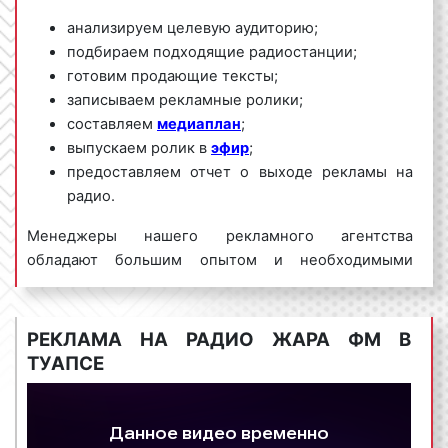
анализируем целевую аудиторию;
подбираем подходящие радиостанции;
готовим продающие тексты;
записываем рекламные ролики;
составляем
медиаплан
;
выпускаем ролик в
эфир
;
предоставляем отчет о выходе рекламы на
радио.
Менеджеры нашего рекламного агентства
обладают большим опытом и необходимыми
знаниями для проведения качественных и
эффективных рекламных кампаний на Жара ФМ.
Для получения коммерческого предложения по
РЕКЛАМА НА РАДИО ЖАРА ФМ В
размещению рекламы на радио Жара ФМ в Туапсе и
ТУАПСЕ
Краснодарском крае необходимо обращаться по
телефону:
8 800 201-23-74 или оставить заявку на
сайте
.
Размещение рекламы на радио «под ключ»