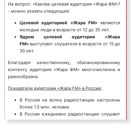
Территория вещания планируется к расширению.
На вопрос: «Какова целевая аудитория «Жара ФМ»?
Радиостанция «Жара FM» вещает в Туапсе в
- можно указать следующее:
круглосуточном режиме на частоте 100.5
Целевой аудиторией
«Жара FM»
являются
FM. Радиостанция Жара FM очень популярна не
молодые люди в возрасте от 12 до 35 лет.
только среди слушателей, но и среди
6) корпоративные гимны
– радиоролики,
Ядром целевой аудитории
«Жара
рекламодателей в Туапсе и Краснодарском крае.
представляющие собой песни, иногда до
FM»
выступают слушатели в возрасте от 15 до
Сотни успешных собственников бизнеса
нескольких минут длиной, состоящие из
30 лет.
ежедневно размещают рекламные ролики именно
нескольких куплетов, прославляющие компанию,
на частоте «Жара FM».
ее бренд, товары, коллектив и т.д. Предназначены
Благодаря качественному, сбалансированному
для формирования положительного впечатления у
контенту аудитория «Жара ФМ» многочисленна и
потенциальных клиентов и покупателей.
разнообразна.
Пример корпоративного гимна на радио «Жара
Показатели аудитории «Жара FM» в России:
FM»:
В России на волну радиостанции настроены
более 1.5 млн. человек.
В России ежедневно радиостанцию слушают
более 300 тыс. человек.
Еженедельно радиостанцию «Жара FM»