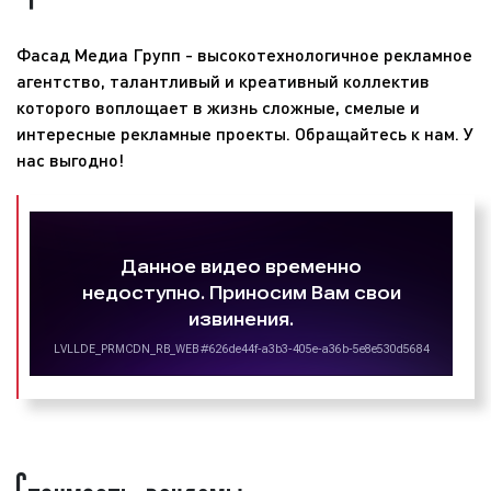
кампаний;
«Жара FM». Радиостанция сменила несколько
определяем задачи, способы и средства
владельцев. Изначально радиостанция
Фасад Медиа Групп - высокотехнологичное рекламное
достижения поставленных целей;
принадлежала американской корпорации
News
агентство, талантливый и креативный коллектив
размещаем рекламу на ведущих
Corporation
(международный медиа-холдинг,
которого воплощает в жизнь сложные, смелые и
радиостанциях России;
подконтрольный
Руперту Мердоку
). Затем News
интересные рекламные проекты. Обращайтесь к нам. У
собираем статистику по эффективности
Corporation продала 100% пакет акций члену
нас выгодно!
размещения рекламы на радио.
Совета Федерации и бывшему совладельцу
«
Русской Медиагруппы
»
Виталию Богданову
.
При проведении рекламных кампаний специалисты
Сумма сделки не раскрывается. Однако по
рекламного агентства «Фасад Медиа
сообщению «
Ведомостей
» речь может идти $15-16
Групп» записывают рекламные ролики, выпускают
млн. Наконец, в феврале 2018 г. появилась
рекламу в эфир радиостанций, определяют
информация, что «Best FM» была куплена певцом и
эффективность размещения рекламы на радио,
бизнесменом
Эмином Агаларовым
. Новый
предоставляют отчет о проделанной работе.
владелец переименовал радиостанцию в «Жара
Выбирая наше рекламное агентство, вы получаете
FM». Сумма сделки не раскрывается.
высокий уровень сервиса и разумные цены.
Обращайтесь в рекламное агентство «Фасад Медиа
Групп». Будем рады сотрудничеству.
Стоимость рекламы
Территория вещания Жара ФМ