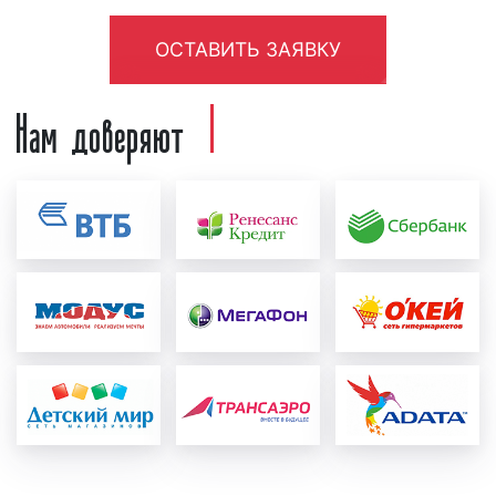
специалистами рекламодатель должен
предоставить следующую информацию:
ОСТАВИТЬ ЗАЯВКУ
концепцию рекламы, примерный текст,
условия акции, контакты и адреса. Также
Нам доверяют
рекламодатель может предоставить иную
информацию, важную с его точки зрения.
После создания рекламный ролик
проверяется на соответствие требованиям
ФЗ «
О рекламе
». Ролик проверяется как
юристами нашей компании, так и юристами
радиостанции. При необходимости в
рекламный материал вносятся
соответствующие корректировки и
исправления с учетом сделанных замечаний;
формирование медиаплана:
после создания и
проверки рекламного ролика формируется
график выхода рекламы в эфире
радиостанции, который называется
"медиаплан". В медиаплане отображается